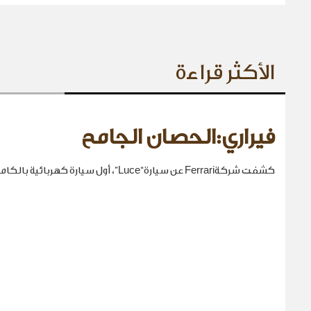
الأكثر قراءة
فيراري:الحصان الجامح
كشفت شركةFerrari عن سيارة“Luce”، أول سيارة كهربائية بالكامل في تاريخها.