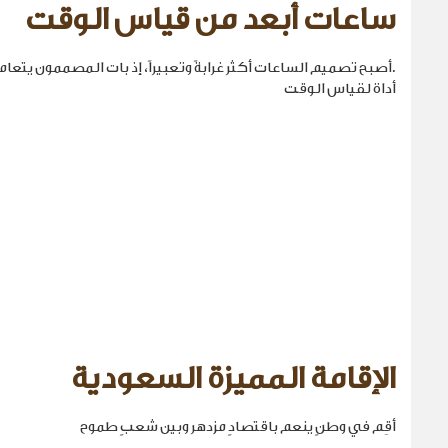
ساعات أبعد من قياس الوقت
.أصبح تصميم الساعات أكثر غرابةً وتعبيراً، إذ بات المصممون يتع
أداة لقياس الوقت
الإقامة المميزة السعودية
أقِم في وطنٍ ينعم باقتصادٍ مزدهر وبين شعبٍ طموح