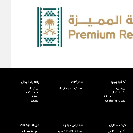
تكنولوجيا
محركات
رفاهية الرجل
بروفايل
مستجدات واختراعات
بوتيكات
آخر الابتكارات
حياة الترف
الشركات الناشئة
مقابلات
نصائح وإرشادات
يخوت
لايف ستايل
معارض دولية
من هنا وهناك
أخبار المشاهير
Expo 2020-21 Dubai
من هنا وهناك