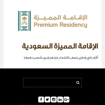
الإقامة المميزة السعودية
أقِم في وطنٍ ينعم باقتصادٍ مزدهر وبين شعبٍ طموح