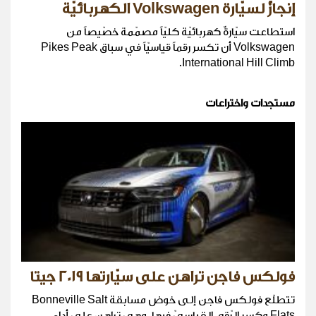
إنجازٌ لسيّارة Volkswagen الكهربائيّة
استطاعت سيّارةٌ كهربائيّة كليّاً مصمّمة خصّيصاً من
Volkswagen أن تكسر رقماً قياسيّاً في سباق Pikes Peak
International Hill Climb.
مستجدات واختراعات
فولكس فاجن تراهن على سيّارتها 2019 جيتا
تتطلّع فولكس فاجن إلى خوض مسابقة Bonneville Salt
Flats وكسر الرّقم القياسيّ فيها، وهي تراهن على أداء