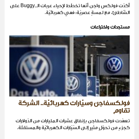
أكدّت فولكس واجن أنّها تخطّط لإحياء عربات الـBuggy على
الشّاطئ، مع لمسةٍ عصريّة: فهي كهربائيّة.
مستجدات واختراعات
فولكسفاجن وسيّارات كهربائيّة.. الشركة
تقاوم
تعهّدت فولكسفاجن بإنفاق عشرات المليارات من الدّولارات
كجزءٍ من تحوّلٍ مثيرٍ إلى السّيّارات الكهربائيّة والمستقلّة.