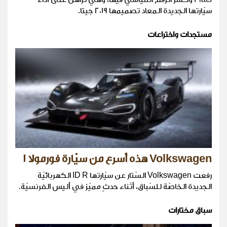
سيّارتها الجديدة المعاد تصميمها 2019 جيتا.
مستجدات واختراعات
Volkswagen هذه أسرع من سيّارة فورمولا 1
رفعت Volkswagen السّتار عن سيّارتها ID R الكهربائيّة
الجديدة الخاصّة للسّباق، أثناء حدثٍ مميّز في أليس الفرنسيّة.
سباق مختارات