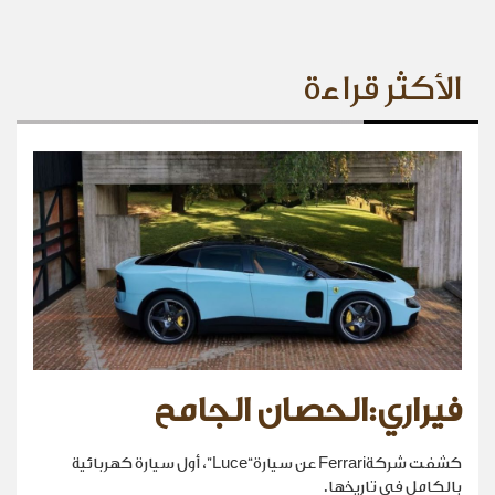
الأكثر قراءة
فيراري:الحصان الجامح
كشفت شركةFerrari عن سيارة“Luce”، أول سيارة كهربائية
بالكامل في تاريخها.