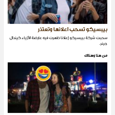
بيبسيكو تسحب اعلانها وتعتذر
سحبت شركة بيبسيكو إعلانا ظهرت فيه عارضة الأزياء كيندال
جينر.
من هنا وهناك