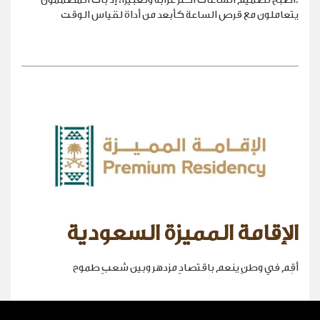
.أصبح تصميم الساعات أكثر غرابةً وتعبيراً، إذ بات المصممون
يتعاملون مع قرص الساعة كأبعد من أداة لقياس الوقت
الإقامة المميزة السعودية
أقِم في وطنٍ ينعم باقتصادٍ مزدهر وبين شعبٍ طموح