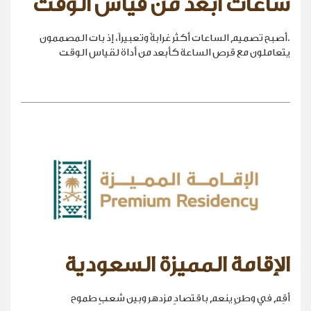
ساعات أبعد من قياس الوقت
.أصبح تصميم الساعات أكثر غرابةً وتعبيراً، إذ بات المصممون
يتعاملون مع قرص الساعة كأبعد من أداة لقياس الوقت
الإقامة المميزة السعودية
أقِم في وطنٍ ينعم باقتصادٍ مزدهر وبين شعبٍ طموح