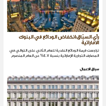
رأي السبّاق:انخفاض الودائع في البنوك
الاماراتية
تراجعت قيمة الودائع النقدية للعام الثاني على التوالي في
المصارف التجارية الإماراتية بنسبة 4.7% عن العام المنصرم
سباق الاعمال