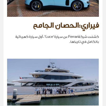
فيراري:الحصان الجامح
كشفت شركةFerrari عن سيارة“Luce”، أول سيارة كهربائية
بالكامل في تاريخها.