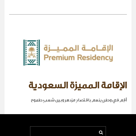
الإقامة المميزة السعودية
أقِم في وطنٍ ينعم باقتصادٍ مزدهر وبين شعبٍ طموح