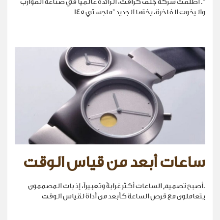
". أطلقت شركة جلف كرافت، الرائدة عالمياً في صناعة القوارب
واليخوت الفاخرة، يختها الجديد "ماجستي 145
ساعات أبعد من قياس الوقت
.أصبح تصميم الساعات أكثر غرابةً وتعبيراً، إذ بات المصممون
يتعاملون مع قرص الساعة كأبعد من أداة لقياس الوقت