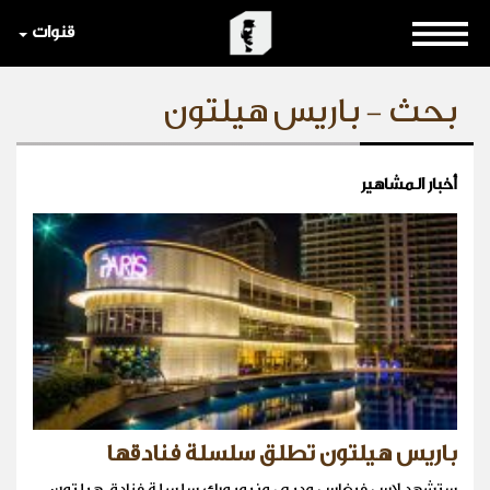
قنوات
بحث - باريس هيلتون
أخبار المشاهير
باريس هيلتون تطلق سلسلة فنادقها
ستشهد لاس فيغاس ودبي ونيويورك سلسلة فنادق هيلتون