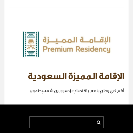
الإقامة المميزة السعودية
أقِم في وطنٍ ينعم باقتصادٍ مزدهر وبين شعبٍ طموح