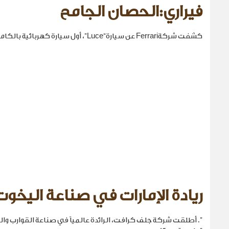
فيراري:الحصان الجامح
كشفت شركةFerrari عن سيارة“Luce”، أول سيارة كهربائية بالكامل في تاريخها.
ريادة الإمارات في صناعة اليخوت
". أطلقت شركة جلف كرافت، الرائدة عالمياً في صناعة القوارب والي