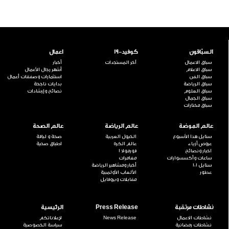
السبّاقون
كوفيد-19
اعمال
سباق الاعمال
آخر المستجدات
أخبار
سباق الاعلام
أشهر رجال الأعمال
سباق الفن
استثمارات وصفقات أعمال
سباق الرياضة
بدايات ناجحة
سباق العلوم
نصائح وإرشادات
سباق الجمال
سباق مختارات
عالم الموضة
عالم الرياضة
عالم الصحة
ستايل هذا الأسبوع
الخيول العربية
صحة و لياقة
عروض أزياء
عالم الكرة
اطباق صحية
اخبار ونصائح
فورمولا 1
ساعات وأكسسوارات
مغامرات
ستايل 101
أخبار ومشاهير الرياضة
عطور
الألعاب الأولمبية
مقابلات وبروفايل
نشاطات مرتقبة
Press Release
الرئيسية
نشاطات الاعمال
News Release
لإعلاناتكم
نشاطات رمضانية
سياسة الخصوصية