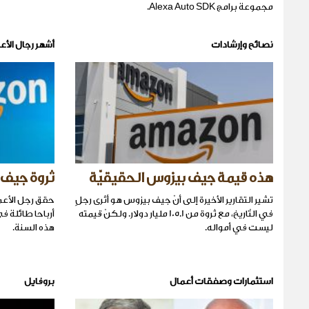
مجموعة برامج Alexa Auto SDK.
نصائح وإرشادات
أشهر رجال الأع
هذه قيمة جيف بيزوس الحقيقيّة
ثروة جيف 
تشير التقارير الأخيرة إلى أنّ جيف بيزوس هو أثرى رجلٍ
حقق رجل الأعم
في التّاريخ، مع ثروة من 105.1 مليار دولار. ولكنّ قيمته
أرباحا طائلة 
ليست في أمواله.
هذه السنة.
استثمارات وصفقات أعمال
بروفايل