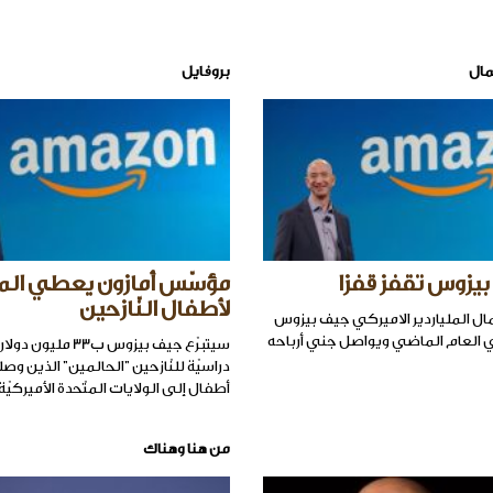
مال
بروفايل
بيزوس تقفز قفزا
مؤسّس أمازون يعطي الم
لأطفال النّازحين
ال الملياردير الاميركي جيف بيزوس
في العام الماضي ويواصل جني أرباحه
سيتبرّع جيف بيزوس ب33 م
دراسيّة للنّازحين "الحالمين" الذين وص
أطفال إلى الولايات المتّحدة الأميركيّة.
من هنا وهناك