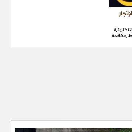
إتجار
لالكترونية
طار مكافحة