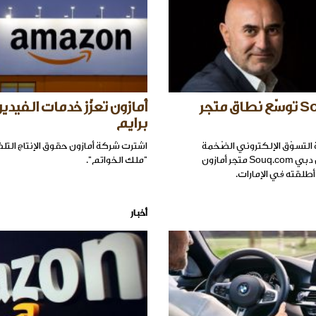
Souq.com توسّع نطاق متجر
أمازون تعزّز خدمات الفيدي
برايم
لتسوّق الإلكتروني الضّخمة
اشترت شركة أمازون حقوق الإنتاج الت
المتمركزة في دبي Souq.com متجر أمازون
"ملك الخواتم".
أطلقته في الإمارات.
أخبار