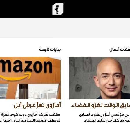
فقات أعمال
بدايات ناجحة
بق الوقت لغزو الفضاء
أمازون تهزّ عرش أبل
وس مؤسس أمازون.كوم قصارى
حققت شركة أمازون دوت كوم قفزة ق
ضع شركته في عالم الفضاء.
فوصلت قيمتها السوقية الى ٩٠٠مليار دولار.