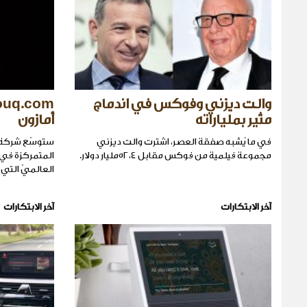
والت ديزني وفوكس في اندماج
مثير بملياراته
أمازون
في ما يُشبه صفقة العصر، اشترت والت ديزني
ستوسّع شركة ا
مجموعة فيلمية من فوكس مقابل ٥٢،٤مليار دولار.
العالميّ التي 
آخر الابتكارات
آخر الابتكارات