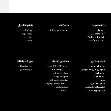
تكنولوجيا
محركات
رفاهية الرجل
بروفايل
مستجدات واختراعات
بوتيكات
آخر الابتكارات
حياة الترف
الشركات الناشئة
مقابلات
نصائح وإرشادات
يخوت
لايف ستايل
معارض دولية
من هنا وهناك
أخبار المشاهير
Expo 2020-21 Dubai
من هنا وهناك
مهرجان كان السينمائي
KSAExpo 2020
صورة اليوم
أخبار الرجل
جنيف للسيارات
خفايا المرأة
قطر للسيارات
سفر
ديترويت للسيارات
سينما و مسرح
للساعات و المجوهرات
مهرجانات و معارض
للتكنولوجيا
موسيقى وحفلات
للقوارب