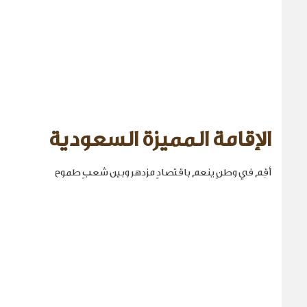
الإقامة المميزة السعودية
أقِم في وطنٍ ينعم باقتصادٍ مزدهر وبين شعبٍ طموح