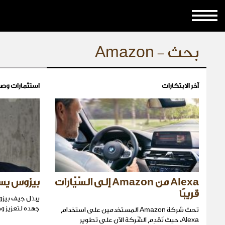
بحث - Amazon
آخر الابتكارات
استثمارات وص
Alexa من Amazon إلى السّيّارات
بيزوس يسا
قريبًا
يبذل جيف بيز
جهده لتعزيز و
تحث شركة Amazon المستخدمين على استخدام
Alexa، حيث تُقدِم الشّركة الآن على تطوير