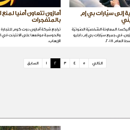
ة إلى سيّارات بي إم
أمازون تتعاون أمنيا لمنع ال
يني
بالمتفجرات
ليكسا، المعاونة الشّخصيّة الصّوتيّة
تراجع شركة أمازون دوت كوم للتجارة ا
زون، في جميع سيّارات بي إم دابليو
والحوسبة موقعها على الانترنت في ا
لعام 2018.
الإرهاب.
التالي
5
4
3
2
1
السابق