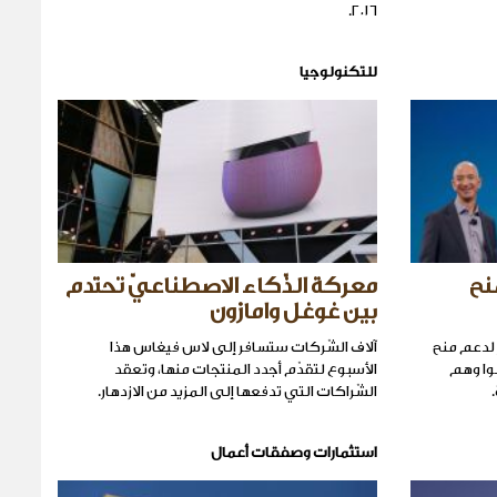
٢٠١٦.
للتكنولوجيا
نح
معركة الذّكاء الاصطناعيّ تحتدم
بين غوغل وامازون
ليون دولار لدعم منح
آلاف الشّركات ستسافر إلى لاس فيغاس هذا
لوا وهم
الأسبوع لتقدّم أجدد المنتجات منها، وتعقد
الشّراكات التي تدفعها إلى المزيد من الازدهار.
استثمارات وصفقات أعمال