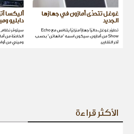
غوغل تتحدّى أمازون في جهازها
أليكسا آتي
الجديد
دابليو وم
تطوّر غوغل حاليّاً جهازاً منزليّاً يتنافس مع Echo
سيتوفّر نظام أ
Show من أمازون، سيكون اسمه "مانهاتن" بحسب
الخاصّة من أما
آخر التقارير.
وميني من أواسط ا
الأكثر قراءة