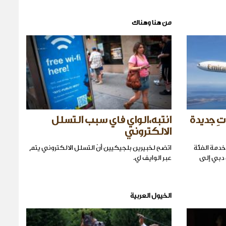
من هنا وهناك
تِ جديدة
انتبه،الواي فاي سبب التسلل
الالكتروني
ا Boeing 777-300ER مع خدمة الفئة
اتضح لخبيرين بلجيكيين أنّ التسلل الالكتروني يتم
ن دبي إلى
عبر الوايف اي.
الخيول العربية