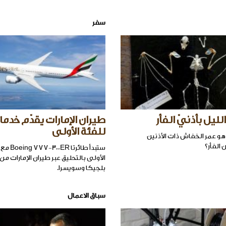
سفر
يل بأذنيّ الفأر
طيران الإمارات يقدّم خدما
للفئة الأولى
و عمر الخفاش ذات الأذنين
 الفأر؟
ستبدأ طائرت
الأولى بالتحليق عبر طيران الإمارات م
بلجيكا وسويسرا.
سباق الاعمال