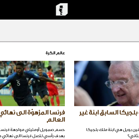
عالم الكرة
لجيكا السابق ابنة غير
فرنسا المزهوّة الى نهائ
العالم
فين بويل هي ابنة ملك بلجيكا
حسم صمويل أومتيتي مواجهة فرنسا 
لثاني؟
بهدف رأسي لتصل فرنسا الى نهائي ك