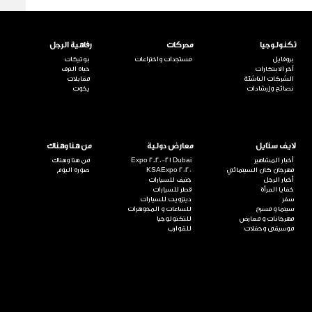
تكنولوجيا
محركات
رفاهية الرجل
بروفايل
مستجدات واختراعات
بوتيكات
آخر الابتكارات
حياة الترف
الشركات الناشئة
مقابلات
نصائح وإرشادات
يخوت
لايف ستايل
معارض دولية
من هنا وهناك
أخبار المشاهير
Expo 2020-21 Dubai
من هنا وهناك
مهرجان كان السينمائي
KSAExpo 2020
صورة اليوم
أخبار الرجل
جنيف للسيارات
خفايا المرأة
قطر للسيارات
سفر
ديترويت للسيارات
سينما و مسرح
للساعات و المجوهرات
مهرجانات و معارض
للتكنولوجيا
موسيقى وحفلات
للقوارب