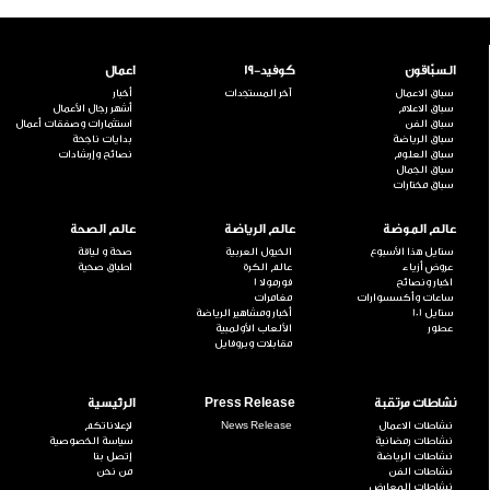
السبّاقون
كوفيد-19
اعمال
سباق الاعمال
آخر المستجدات
أخبار
سباق الاعلام
أشهر رجال الأعمال
سباق الفن
استثمارات وصفقات أعمال
سباق الرياضة
بدايات ناجحة
سباق العلوم
نصائح وإرشادات
سباق الجمال
سباق مختارات
عالم الموضة
عالم الرياضة
عالم الصحة
ستايل هذا الأسبوع
الخيول العربية
صحة و لياقة
عروض أزياء
عالم الكرة
اطباق صحية
اخبار ونصائح
فورمولا 1
ساعات وأكسسوارات
مغامرات
ستايل 101
أخبار ومشاهير الرياضة
عطور
الألعاب الأولمبية
مقابلات وبروفايل
نشاطات مرتقبة
Press Release
الرئيسية
نشاطات الاعمال
News Release
لإعلاناتكم
نشاطات رمضانية
سياسة الخصوصية
نشاطات الرياضة
إتصل بنا
نشاطات الفن
من نحن
نشاطات المعارض