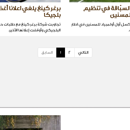
لسبّاقة في تنظيم
برغر كينغ يلغي اعلانا أ
المسنين
بلجيكا
ل أول أولمبياد للمسنين في اطار
تجاوبت شركة برغر كينغ مع طلبات حا
البلجيكي وأوقفت إعلانها الأخير.
التالي
2
1
السابق