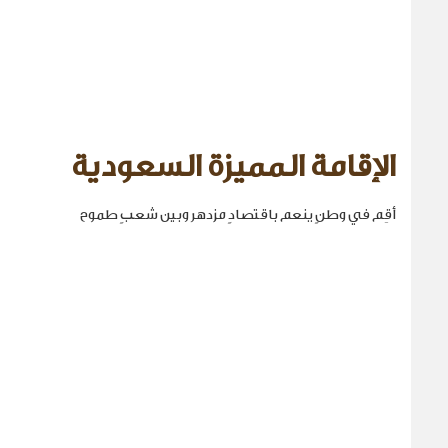
الإقامة المميزة السعودية
أقِم في وطنٍ ينعم باقتصادٍ مزدهر وبين شعبٍ طموح