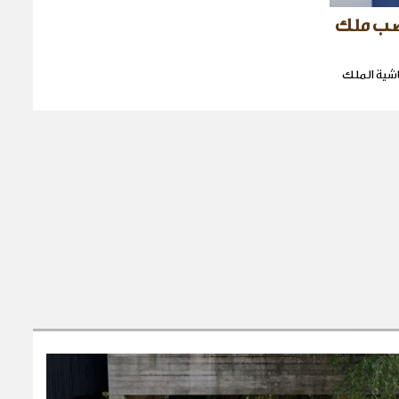
غضب ملك
شية الملك