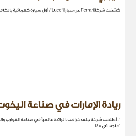
كشفت شركةFerrari عن سيارة“Luce”، أول سيارة كهربائية بالكامل في تاريخها.
ريادة الإمارات في صناعة اليخوت
". أطلقت شركة جلف كرافت، الرائدة عالمياً في صناعة القوارب والي
"ماجستي 145