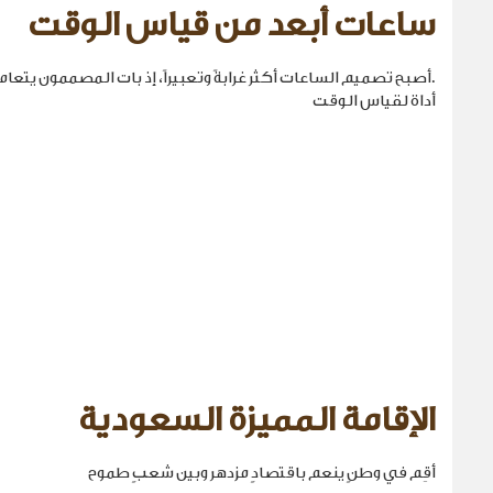
ساعات أبعد من قياس الوقت
.أصبح تصميم الساعات أكثر غرابةً وتعبيراً، إذ بات المصممون يتع
أداة لقياس الوقت
الإقامة المميزة السعودية
أقِم في وطنٍ ينعم باقتصادٍ مزدهر وبين شعبٍ طموح