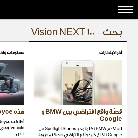
بحث - Vision NEXT 100
آخر الابتكارات
مستجدات واخت
قصّة واقع افتراضي بين BMW و
هذه Rolls Royce المستقبل
Google
Vehicle
تستخدم BMW تكنولوجيا Spotlight Stories من
لندن.
Google لتخلق خبرة واقعٍ افتراضيّ خاصّة لمحبّيها.