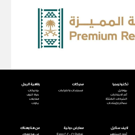
تكنولوجيا
محركات
رفاهية الرجل
بروفايل
مستجدات واختراعات
بوتيكات
آخر الابتكارات
حياة الترف
الشركات الناشئة
مقابلات
نصائح وإرشادات
يخوت
لايف ستايل
معارض دولية
من هنا وهناك
أخبار المشاهير
Expo 2020-21 Dubai
من هنا وهناك