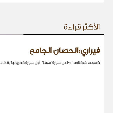
الأكثر قراءة
فيراري:الحصان الجامح
كشفت شركةFerrari عن سيارة“Luce”، أول سيارة كهربائية بالكامل في تاريخها.