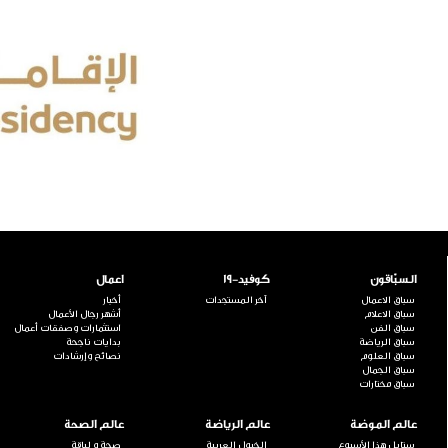
السبّاقون
كوفيد-19
اعمال
سباق الاعمال
آخر المستجدات
أخبار
سباق الاعلام
أشهر رجال الأعمال
سباق الفن
استثمارات وصفقات أعمال
سباق الرياضة
بدايات ناجحة
سباق العلوم
نصائح وإرشادات
سباق الجمال
سباق مختارات
عالم الموضة
عالم الرياضة
عالم الصحة
ستايل هذا الأسبوع
الخيول العربية
صحة و لياقة