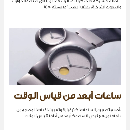
". أطلقت شركة جلف كرافت، الرائدة عالمياً في صناعة القوارب
واليخوت الفاخرة، يختها الجديد "ماجستي 145
ساعات أبعد من قياس الوقت
.أصبح تصميم الساعات أكثر غرابةً وتعبيراً، إذ بات المصممون
يتعاملون مع قرص الساعة كأبعد من أداة لقياس الوقت