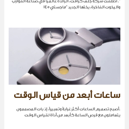
". أطلقت شركة جلف كرافت، الرائدة عالمياً في صناعة القوارب
واليخوت الفاخرة، يختها الجديد "ماجستي 145
ساعات أبعد من قياس الوقت
.أصبح تصميم الساعات أكثر غرابةً وتعبيراً، إذ بات المصممون
يتعاملون مع قرص الساعة كأبعد من أداة لقياس الوقت