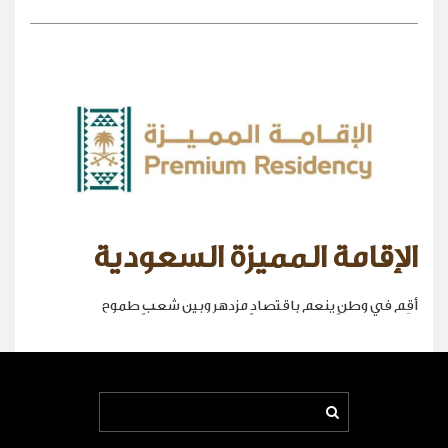
الإقامة المميزة السعودية
أقِم في وطنٍ ينعم باقتصادٍ مزدهر وبين شعبٍ طموح