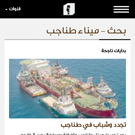
قنوات
بحث - ميناء طناجب
بدايات ناجحة
تجدد وشباب في طناجب
بعد تحديث ميناء طناجب وإضافة رصيفه البحري الخارجي