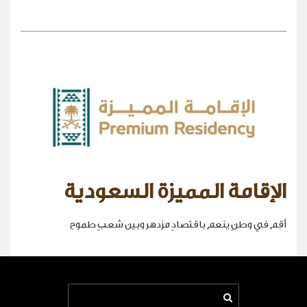
الإقامة المميزة السعودية
أقِم في وطنٍ ينعم باقتصادٍ مزدهر وبين شعبٍ طموح