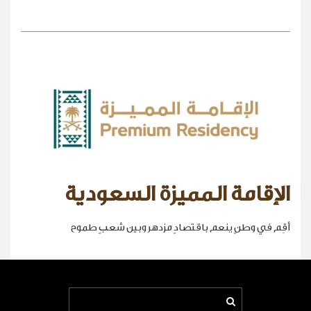
الإقامة المميزة السعودية
أقِم في وطنٍ ينعم باقتصادٍ مزدهر وبين شعبٍ طموح