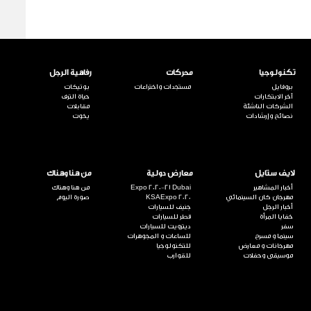
تكنولوجيا
محركات
رفاهية الرجل
بروفايل
مستجدات واختراعات
بوتيكات
آخر الابتكارات
حياة الترف
الشركات الناشئة
مقابلات
نصائح وإرشادات
يخوت
لايف ستايل
معارض دولية
من هنا وهناك
أخبار المشاهير
Expo 2020-21 Dubai
من هنا وهناك
مهرجان كان السينمائي
KSAExpo 2020
صورة اليوم
أخبار الرجل
جنيف للسيارات
خفايا المرأة
قطر للسيارات
سفر
ديترويت للسيارات
سينما و مسرح
للساعات و المجوهرات
مهرجانات و معارض
للتكنولوجيا
موسيقى وحفلات
للقوارب