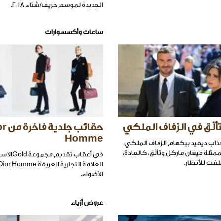
الجديدة لموسم خريف/شتاء ٢٠١٨.
ساعات وأكسسوارات
ألّق في الزفاف الملكي
حقائب جل
Homme
ذاب ديفيد بيكهام الزفاف الملكي
لممثلة ميغان ماركل وتألّق، كالعادة،
في أعقاب تقد
لفت للأنظار.
الأضواء.
عروض أزياء