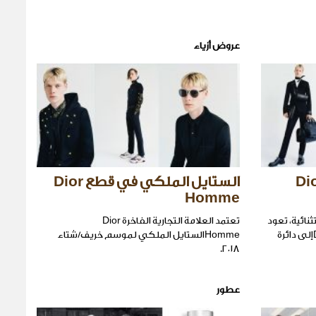
عروض أزياء
دية فاخرة من Dior
الستايل الملكي في قطع Dior
Homme
يم مجموعة Goldالاستثنائية، تعود
تعتمد العلامة التجارية الفاخرة Dior
العلامة التجارية العريقة Dior Hommeإلى دائرة
Hommeالستايل الملكي لموسم خريف/شتاء
٢٠١٨.
عطور