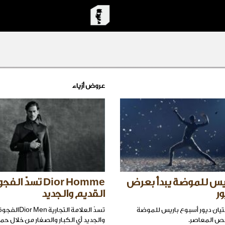
عروض أزياء
ريس للموضة يبدأ بعرض
Dior Homme تسدّ ا
ور
القديم والجديد
تيان ديور أسبوع باريس للموضة
تسدّ العلامة التجا
ص المعاصر.
والجديد أي الكبار والصغار من خلال حملت