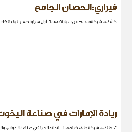
فيراري:الحصان الجامح
كشفت شركةFerrari عن سيارة“Luce”، أول سيارة كهربائية بالكامل في تاريخها.
ريادة الإمارات في صناعة اليخوت
". أطلقت شركة جلف كرافت، الرائدة عالمياً في صناعة القوارب والي