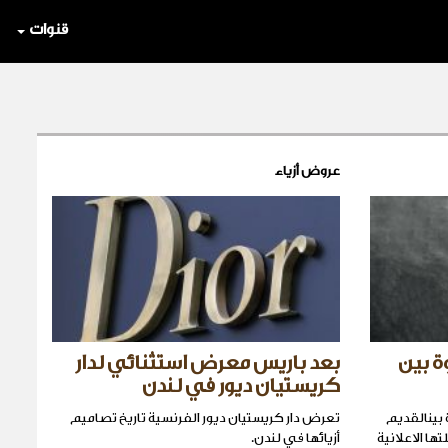
قنوات
عروض أزياء
لفجوة بين
بعد باريس معرض استثنائي لدار
كريستيان ديور في لندن
رية Dior Menالفجوة بينالقديم
تعرض دار كريستيان ديور الفرنسية تاريخ تصاميم
ها الاعلانية
أزيائها في لندن.