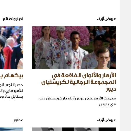
عروض أزياء
اخبار ونصائح
الأرهار والألوان الفاقعة في
بيكهام يت
المجموعة الرجالية لكريستيان
حضر النجم الج
ديور
للأمير هاري وا
بستايل حادّ وم
هيمنت الأزهار على عرض أزياء دار كريستيان ديور
في باريس.
عروض أزياء
عطور