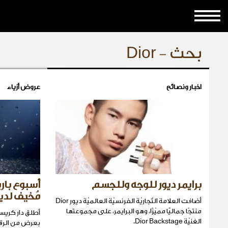
بحث - Dior
اخبار ونصائح
عروض أزياء
برايمر ديور للوجه وللجسم
أسبوع با
مُخيف لدي
أضافت العلامة التّجاريّة الفرنسيّة العالميّة ديور Dior
منتجًا جماليًّا مميّزًا، وهو البرايمر، على مجموعتها
أطلق دار كريس
الغنيّة Dior Backstage.
بعرض من الرق