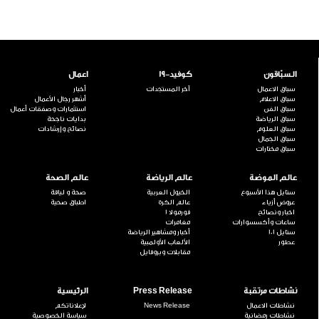
السبّاقون
كوفيد-19
اعمال
سباق الاعمال
آخر المستجدات
أخبار
سباق الاعلام
أشهر رجال الأعمال
سباق الفن
استثمارات وصفقات أعمال
سباق الرياضة
بدايات ناجحة
سباق العلوم
نصائح وإرشادات
سباق الجمال
سباق مختارات
عالم الموضة
عالم الرياضة
عالم الصحة
ستايل هذا الأسبوع
الخيول العربية
صحة و لياقة
عروض أزياء
عالم الكرة
اطباق صحية
اخبار ونصائح
فورمولا 1
ساعات وأكسسوارات
مغامرات
ستايل 101
أخبار ومشاهير الرياضة
عطور
الألعاب الأولمبية
مقابلات وبروفايل
نشاطات مرتقبة
Press Release
الرئيسية
نشاطات الاعمال
News Release
لإعلاناتكم
نشاطات رمضانية
سياسة الخصوصية