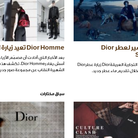
اعادة تفسير لعطر Dior
Dior Homme تعيد زيارة الخياطة
بعد الأخبار التي أفادت أن مصمّم الأزي
آسش يغادرDior Homme، ت
أعادت العلامة التجارية العريقةDior زيارة عطرDior
الشهيرة النقاب عن مجموعة صور جديد
سباق مختارات