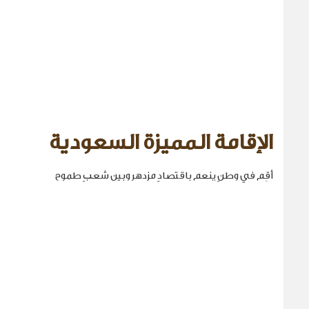
الإقامة المميزة السعودية
أقِم في وطنٍ ينعم باقتصادٍ مزدهر وبين شعبٍ طموح