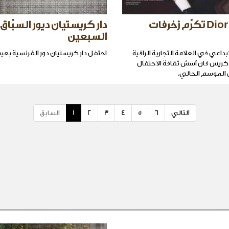
Dior Homme تكرّم زخرفات
دار كريستيان ديور السبّاق
السبعين
ابداعي في العلامة التجارية الراقية
احتفل دار كريستيان دور الفرنسية بعيده ا
Dior Homm كريس فان آسش ثقافة الاحتفال
ل الموسم الحالي.
التالي
6
5
4
3
2
1
السابق