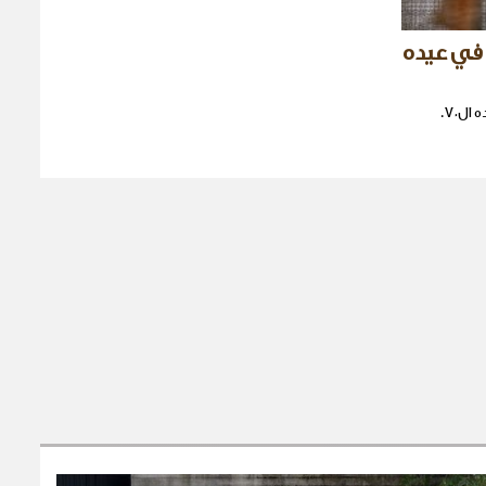
 في عيده
ل٧٠.