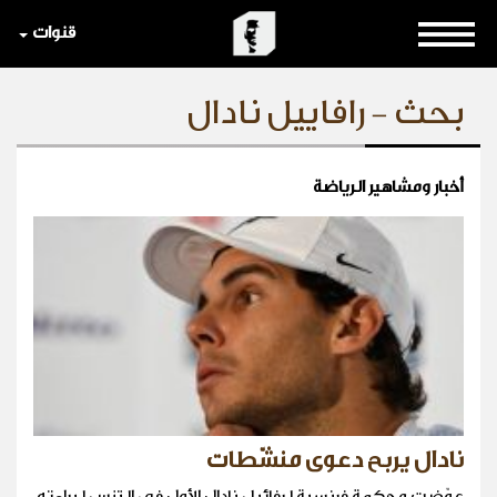
قنوات
بحث - رافاييل نادال
أخبار ومشاهير الرياضة
نادال يربح دعوى منشّطات
عوّضت محكمة فرنسية لرفائيل نادال الأول في التنس لبراءته