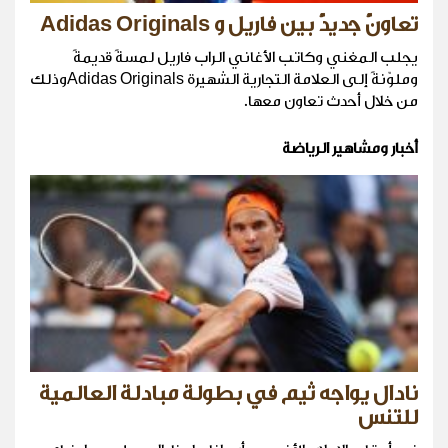
تعاونٌ جديدٌ بين فاريل و Adidas Originals
يجلب المغني وكاتب الأغاني الراب فاريل لمسةً قديمةً
وملوّنةً إلى العلامة التجارية الشهيرة Adidas Originalsوذلك
من خلال أحدث تعاون معها.
أخبار ومشاهير الرياضة
نادال يواجه ثيم في بطولة مبادلة العالمية
للتنس