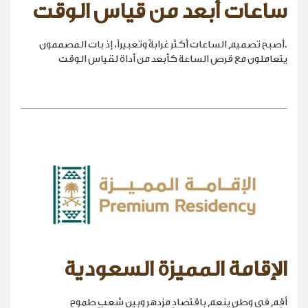
ساعات أبعد من قياس الوقت
.أصبح تصميم الساعات أكثر غرابةً وتعبيراً، إذ بات المصممون
يتعاملون مع قرص الساعة كأبعد من أداة لقياس الوقت
الإقامة المميزة السعودية
أقِم في وطنٍ ينعم باقتصادٍ مزدهر وبين شعبٍ طموح