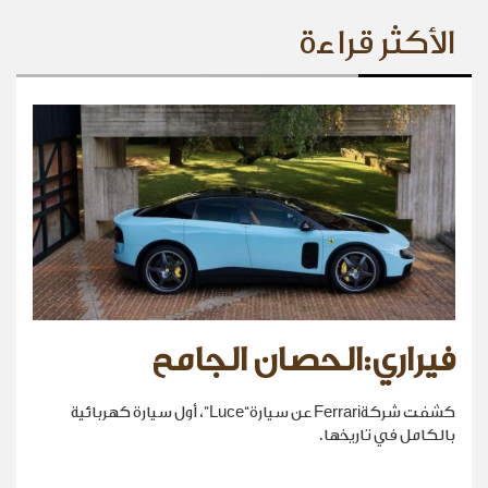
الأكثر قراءة
فيراري:الحصان الجامح
كشفت شركةFerrari عن سيارة“Luce”، أول سيارة كهربائية
بالكامل في تاريخها.