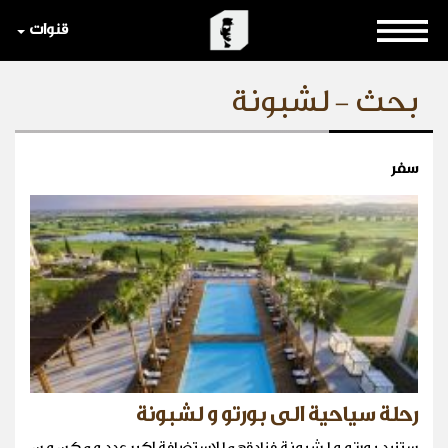
قنوات
بحث - لشبونة
سفر
رحلة سياحية الى بورتو و لشبونة
ستزيد بورتو و لشبونة فنادقهما لاستضافة اكبر عدد ممكن من