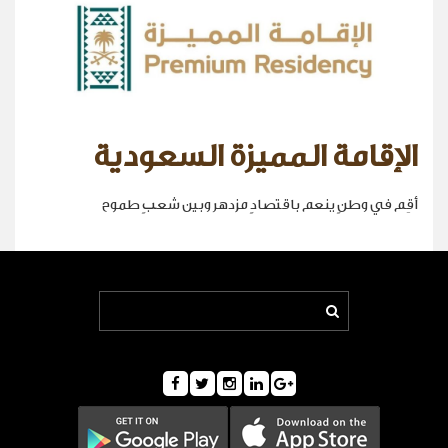
الإقامة المميزة السعودية
أقِم في وطنٍ ينعم باقتصادٍ مزدهر وبين شعبٍ طموح