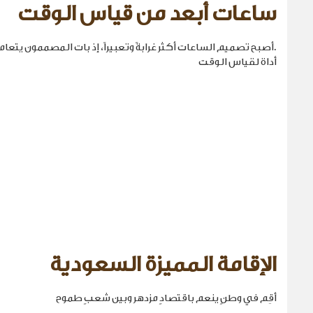
ساعات أبعد من قياس الوقت
.أصبح تصميم الساعات أكثر غرابةً وتعبيراً، إذ بات المصممون يتع
أداة لقياس الوقت
الإقامة المميزة السعودية
أقِم في وطنٍ ينعم باقتصادٍ مزدهر وبين شعبٍ طموح