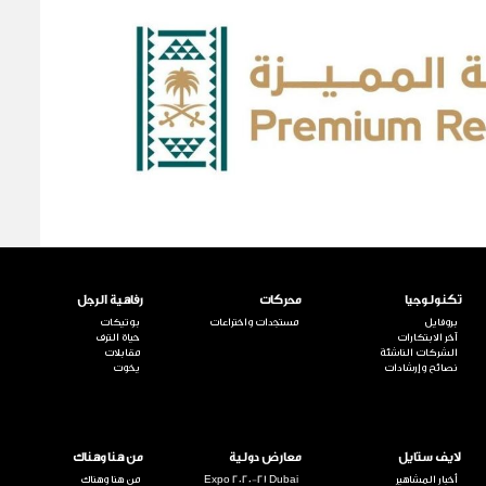
تكنولوجيا
محركات
رفاهية الرجل
بروفايل
مستجدات واختراعات
بوتيكات
آخر الابتكارات
حياة الترف
الشركات الناشئة
مقابلات
نصائح وإرشادات
يخوت
لايف ستايل
معارض دولية
من هنا وهناك
أخبار المشاهير
Expo 2020-21 Dubai
من هنا وهناك