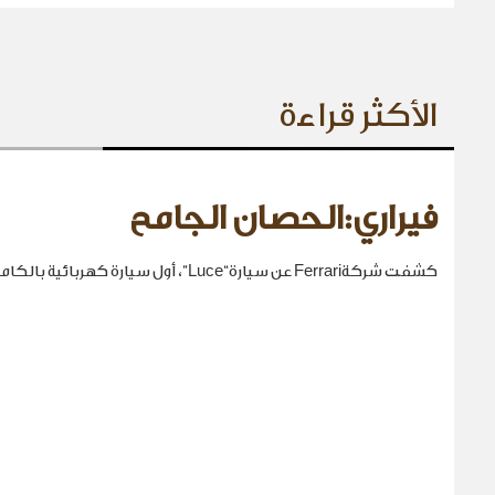
الأكثر قراءة
فيراري:الحصان الجامح
كشفت شركةFerrari عن سيارة“Luce”، أول سيارة كهربائية بالكامل في تاريخها.