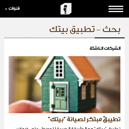
قنوات
بحث - تطبيق بيتك
الشركات الناشئة
تطيبقٌ مبتكر لصيانة "بيتك"
تطبيق "بيتك" هو الطّريقة الجديدة للحصول على خدمات