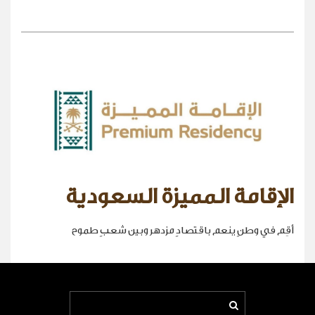
الإقامة المميزة السعودية
أقِم في وطنٍ ينعم باقتصادٍ مزدهر وبين شعبٍ طموح