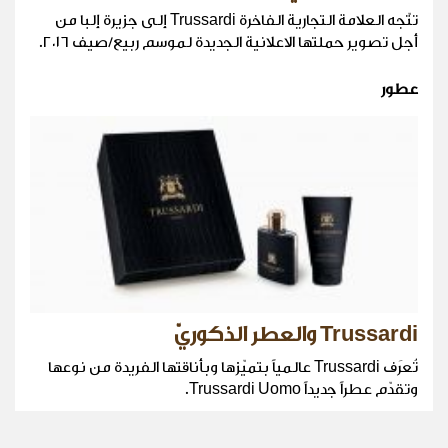
تتّجه العلامة التجارية الفاخرة Trussardi إلى جزيرة إلبا من
أجل تصوير حملتها الاعلانية الجديدة لموسم ربيع/صيف ٢٠١٦.
عطور
Trussardi والعطر الذكوريّ
تُعرَف Trussardi عالمياً بتميّزها وبأناقتها الفريدة من نوعها
وتقدّم عطراً جديداً Trussardi Uomo.