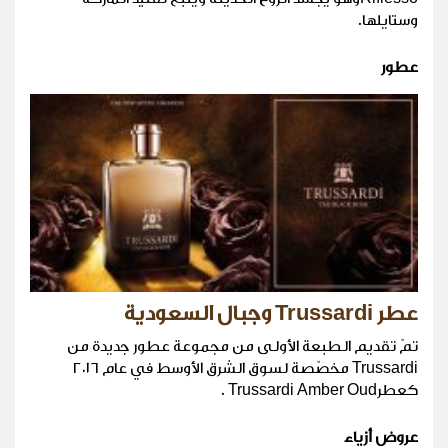
وستايلها.
عطور
عطر Trussardi وجبال السعودية
تمّ تقديم الطبعة الأولى من مجموعة عطور جديدة من
Trussardi مخصّصة لسوق الشرق الأوسط في عام ٢٠١٦
كعطرTrussardi Amber Oud .
عروض أزياء