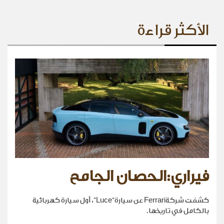
الأكثر قراءة
فيراري:الحصان الجامح
كشفت شركةFerrari عن سيارة“Luce”، أول سيارة كهربائية
بالكامل في تاريخها.