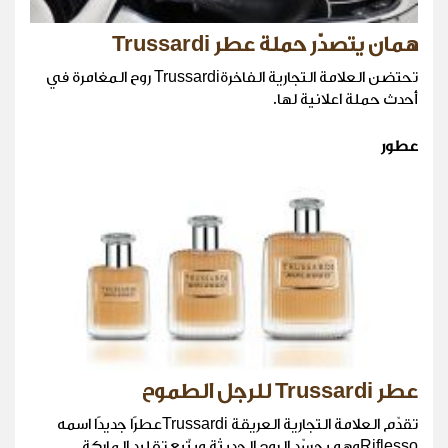
همان يتصدّر حملة عطر Trussardi
تحتضن العلامة التجارية الفاخرةTrussardi روح المغامرة في
أحدث حملة اعلانية لها.
عطور
عطر Trussardi للرجل الطموح
تقدّم العلامة التجارية العريقة Trussardiعطرًا جديدًا اسمه
Riflessoوهو يجسّد الروح الحديثة ويتّبع تقليد الماركة