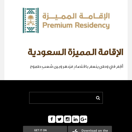
الإقامة المميزة السعودية
أقِم في وطنٍ ينعم باقتصادٍ مزدهر وبين شعبٍ طموح