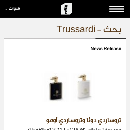
قنوات
بحث - Trussardi
News Release
تروساردي دونّا وتروساردي أومو
مجموعة السلوقي (LEVRIERO COLLECTION)