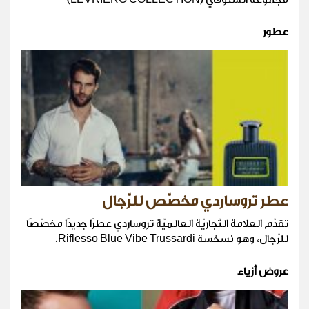
عطور
عطر تروساردي مخصّص للرّجال
تقدّم العلامة التّجاريّة العالميّة تروساردي عطرًا جديدًا مخصّصًا
للرّجال، وهو نسخسة Riflesso Blue Vibe Trussardi.
عروض أزياء