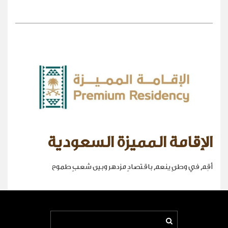
الإقامة المميزة السعودية
أقِم في وطنٍ ينعم باقتصادٍ مزدهر وبين شعبٍ طموح