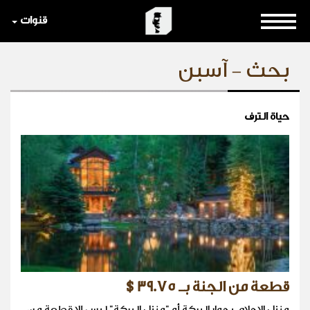
قنوات
بحث - آسبن
حياة الترف
قطعة من الجنة بـ 39.75$
منزل الاحلام بجوار البركة أو "منزل البركة" ليس إلا قطعة من