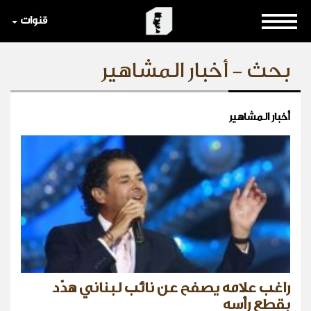
قنوات
بحث - أخبار المشاهير
أخبار المشاهير
راغب علامه يصفح عن نائب لبناني هدّد
بقطع رأسه