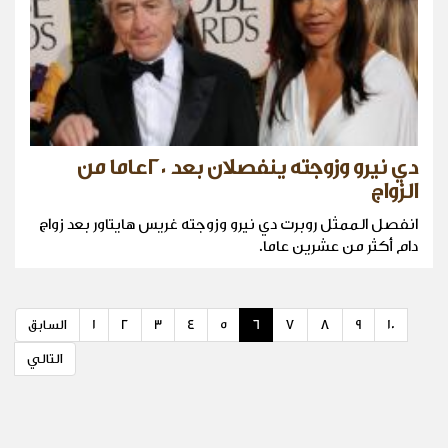
دي نيرو وزوجته ينفصلان بعد ٢٠عاما من
الزواج
انفصل الممثل روبرت دي نيرو وزوجته غريس هايتاور بعد زواج
دام أكثر من عشرين عاما.
10
9
8
7
6
5
4
3
2
1
السابق
التالي