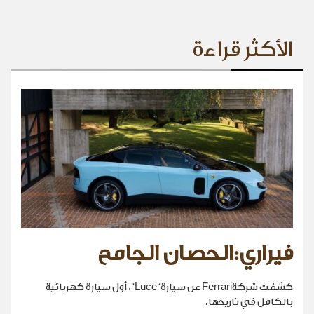
الأكثر قراءة
فيراري:الحصان الجامح
كشفت شركةFerrari عن سيارة“Luce”، أول سيارة كهربائية
بالكامل في تاريخها.