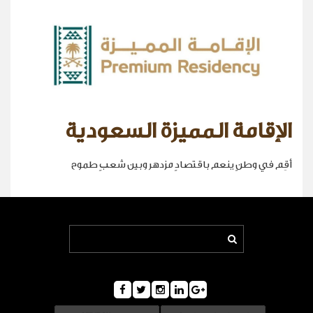
الإقامة المميزة السعودية
أقِم في وطنٍ ينعم باقتصادٍ مزدهر وبين شعبٍ طموح