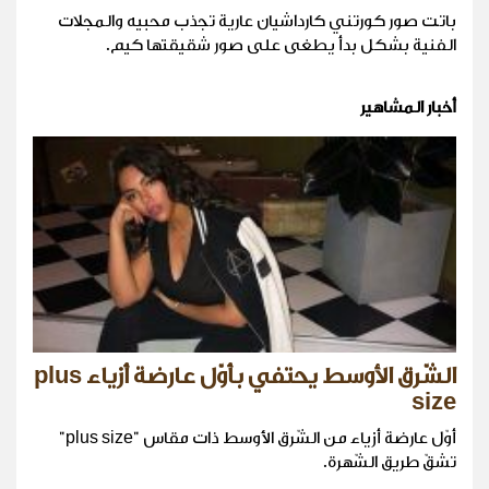
باتت صور كورتني كارداشيان عارية تجذب محبيه والمجلات
الفنية بشكل بدأ يطغى على صور شقيقتها كيم.
أخبار المشاهير
الشّرق الأوسط يحتفي بأوّل عارضة أزياء plus
size
أوّل عارضة أزياء من الشّرق الأوسط ذات مقاس "plus size"
تشقّ طريق الشّهرة.