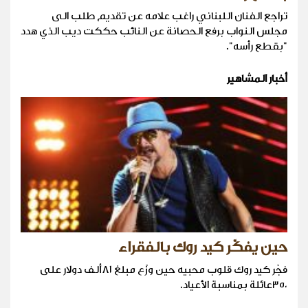
تراجع الفنان اللبناني راغب علامه عن تقديم طلب الى
مجلس النواب برفع الحصانة عن النائب حككت ديب الذي هدد
"بقطع رأسه".
أخبار المشاهير
حين يفكّر كيد روك بالفقراء
فجّر كيد روك قلوب محبيه حين وزّع مبلغ ٨١ألف دولار على
٣٥٠عائلة بمناسبة الأعياد.