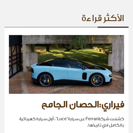
الأكثر قراءة
فيراري:الحصان الجامح
كشفت شركةFerrari عن سيارة“Luce”، أول سيارة كهربائية
بالكامل في تاريخها.