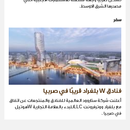
مصدرها الشرق الاوسط.
سفر
فنادق W بلغراد قريبًا في صربيا
أعلنت شركة ستاروود العالمية للفنادق والمنتجعات عن اتفاق
مع بلغراد ووترفرونت LLCللبدء بالعلامة التجارية Wهوتيل
في صربيا .