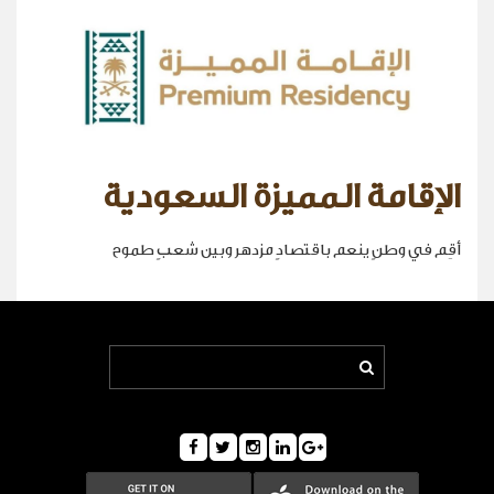
الإقامة المميزة السعودية
أقِم في وطنٍ ينعم باقتصادٍ مزدهر وبين شعبٍ طموح