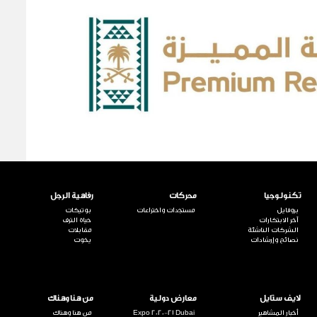
تكنولوجيا
محركات
رفاهية الرجل
بروفايل
مستجدات واختراعات
بوتيكات
آخر الابتكارات
حياة الترف
الشركات الناشئة
مقابلات
نصائح وإرشادات
يخوت
لايف ستايل
معارض دولية
من هنا وهناك
أخبار المشاهير
Expo 2020-21 Dubai
من هنا وهناك