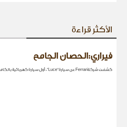
الأكثر قراءة
فيراري:الحصان الجامح
كشفت شركةFerrari عن سيارة“Luce”، أول سيارة كهربائية بالكامل في تاريخها.