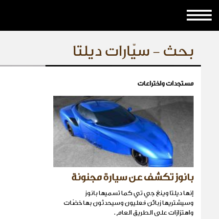
بحث - سيّارات ديلتا
مستجدات واختراعات
بانوز تكشف عن سيارة مجنونة
إنها ديلتا وينغ جي تي كما تسميها بانوز
وسيشتريها زبائن فعليون وسيحدثون بها خضّات
واهتزازات على الطريق العام .