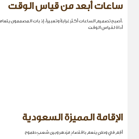
ساعات أبعد من قياس الوقت
.أصبح تصميم الساعات أكثر غرابةً وتعبيراً، إذ بات المصممون يتع
أداة لقياس الوقت
الإقامة المميزة السعودية
أقِم في وطنٍ ينعم باقتصادٍ مزدهر وبين شعبٍ طموح