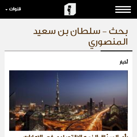
قنوات
بحث - سلطان بن سعيد
المنصوري
أخبار