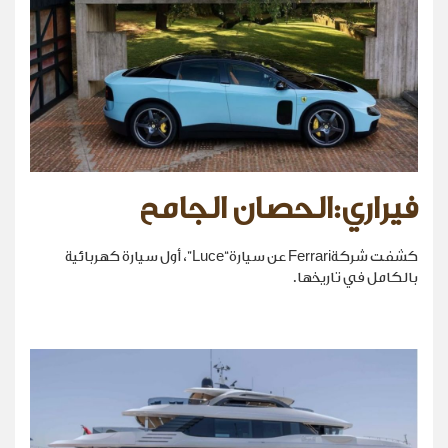
فيراري:الحصان الجامح
كشفت شركةFerrari عن سيارة“Luce”، أول سيارة كهربائية
بالكامل في تاريخها.