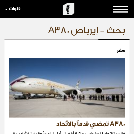
قنوات
بحث - إيرباص A380
سفر
A380 تمضي قدماً بالاتّحاد
فازت الاتحاد للطيران بجائزة أفضل أداء للموثوقية التشغيلية