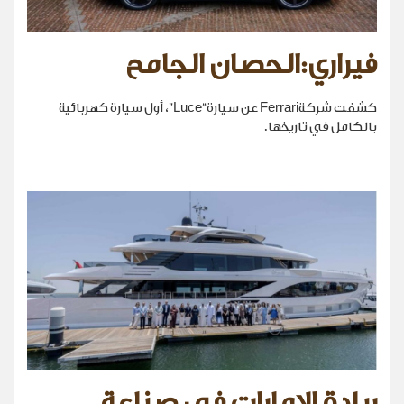
فيراري:الحصان الجامح
كشفت شركةFerrari عن سيارة“Luce”، أول سيارة كهربائية
بالكامل في تاريخها.
ريادة الإمارات في صناعة