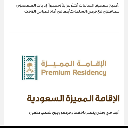
.أصبح تصميم الساعات أكثر غرابةً وتعبيراً، إذ بات المصممون
يتعاملون مع قرص الساعة كأبعد من أداة لقياس الوقت
الإقامة المميزة السعودية
أقِم في وطنٍ ينعم باقتصادٍ مزدهر وبين شعبٍ طموح