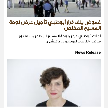
غموض يلف قرار أبوظبي تأجيل عرض لوحة
المسيح المخلص
أجلّت أبوظبي عرض لوحة المسيح المخلص-سلفاتور
موندي-للرسام ليوناردو دو دافنشي.
News Release