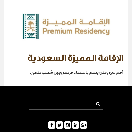
الإقامة المميزة السعودية
أقِم في وطنٍ ينعم باقتصادٍ مزدهر وبين شعبٍ طموح