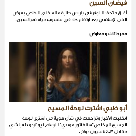
فيضان السين
أغلق متحف اللوفر في باريس طابقه السفلي الخاص بعرض
الفن الإسلامي بعد ارتفاع حاد في منسوب مياه نهر السين.
مهرجانات و معارض
أبو ظبي اشترت لوحة المسيح
انقلبت الأخبار وتراجعت في شأن هوية من اشترى لوحة
المسيح المخلص"سالفاتور موندي" للرسام ليوناردو دا فينشي
مقابل ٤٥٠،٣مليون دولار .