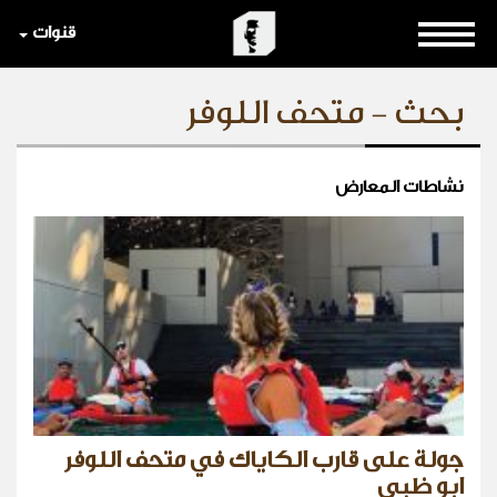
قنوات
بحث - متحف اللوفر
نشاطات المعارض
جولة على قارب الكاياك في متحف اللوفر
ابو ظبي