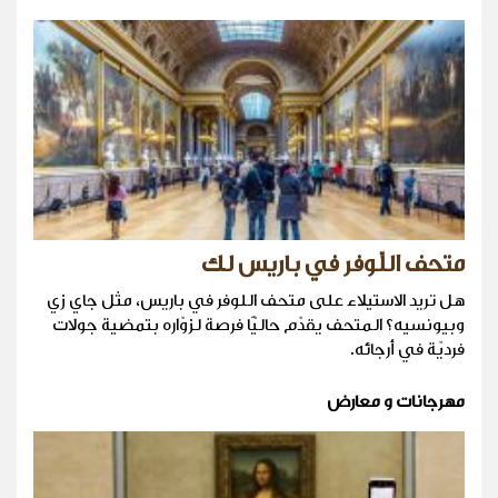
متحف اللّوفر في باريس لك
هل تريد الاستيلاء على متحف اللوفر في باريس، مثل جاي زي
وبيونسيه؟ المتحف يقدّم حاليًّا فرصة لزوّاره بتمضية جولات
فرديّة في أرجائه.
مهرجانات و معارض