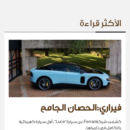
الأكثر قراءة
فيراري:الحصان الجامح
كشفت شركةFerrari عن سيارة“Luce”، أول سيارة كهربائية
بالكامل في تاريخها.