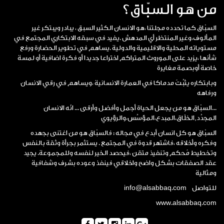
من هو السبّاق؟
السبّاق كما تحدده مجلتنا ،هو الانسان الكثير السبق ، يبادر ويبتكر غير
المألوف،وغير المنتظر أي المدهش .يفيد في سبقه الابتكاري المجتمع في
مستوياته المحلية والاقليمية والدولية .يساهم في تطوير الحضارة ورفع
شأنها ،يزيد على الموروث المتراكم اختراعا جديدا أو فكرة اضافية أو لمسة
خاصة أوبصمة مغايرة
وبابتكاره يثبِّتُ مدماكا في العمارة الانسانية ،ويساهم في رقي الانسان
ورفاهه
...السبّاق هو من يجعل الحياة أجمل وأفضل وأرقى ... انّه الانسان
المجدِّد,الخلّاق،المبدع،المؤسِّس،والرؤيوي
السبّاق هو كل انسان أبدع في مجاله : فالسبّاق هو من اغتنى بجهده
وفكره وأخلاقه ،فاشتهر قدوة في المجتمع . يستثمر بجرأة وثقة بالنفس
وتخطيط مُحكم وتنفيذ متقن ،فيحصد الخير لنفسه وللمجموعة. يجيد
عقد الصفقات بشكل واضح واخلاقي فينفذ وعوده بشرف وشفافية
ومثالية
للتواصل info@alsabbaq.com
www.alsabbaq.com