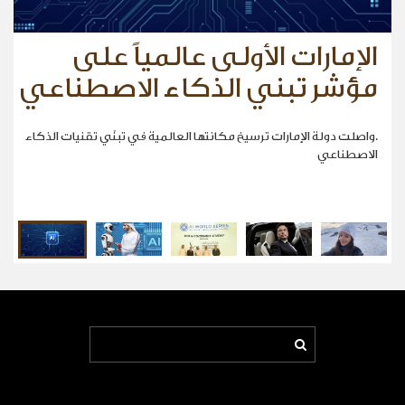
الإمارات الأولى عالمياً على
الامارات السبّاقة في الذكاء
فاطمة العوضي أصغر إماراتية
ماسك أول شخص في العالم
"إقامة دبي" تحصد جائزة عالمية
الاصطناعي
تتسلق أعلى قمة في أوروبا
مؤشر تبني الذكاء الاصطناعي
تبلغ ثروته 500 مليار دولار
.واصلت دولة الإمارات ترسيخ مكانتها العالمية في تبنّي تقنيات الذكاء
الاصطناعي