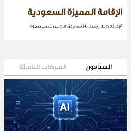
الإقامة المميزة السعودية
أقِم في وطنٍ ينعم باقتصادٍ مزدهر وبين شعبٍ طموح
السبّاقون
الشركات الناشئة