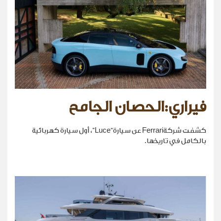
فيراري:الحصان الجامح
كشفت شركةFerrari عن سيارة“Luce”، أول سيارة كهربائية
بالكامل في تاريخها.