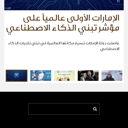
الإمارات الأولى عالمياً على
الامارات السبّاقة في الذكاء
فاطمة العوضي أصغر إماراتية
ماسك أول شخص في العالم
"إقامة دبي" تحصد جائزة عالمية
الاصطناعي
تتسلق أعلى قمة في أوروبا
مؤشر تبني الذكاء الاصطناعي
تبلغ ثروته 500 مليار دولار
.واصلت دولة الإمارات ترسيخ مكانتها العالمية في تبنّي تقنيات الذكاء
الاصطناعي