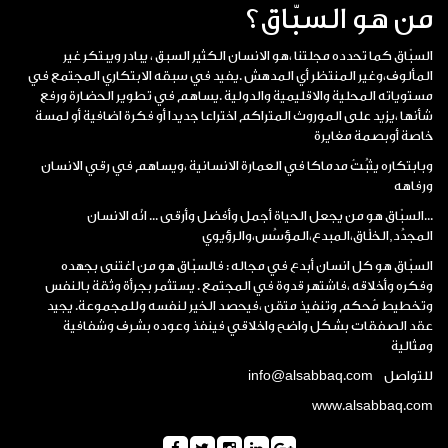
من هو السبّاق؟
السبّاق كما تحدده مجلتنا ،هو الانسان الكثير السبق ، يبادر ويبتكر غير
المألوف،وغير المنتظر أي المدهش .يفيد في سبقه الابتكاري المجتمع في
مستوياته المحلية والاقليمية والدولية .يساهم في تطوير الحضارة ورفع
شأنها ،يزيد على الموروث المتراكم اختراعا جديدا أو فكرة اضافية أو لمسة
خاصة أوبصمة مغايرة
وبابتكاره يثبِّتُ مدماكا في العمارة الانسانية ،ويساهم في رقي الانسان
ورفاهه
...السبّاق هو من يجعل الحياة أجمل وأفضل وأرقى ... انّه الانسان
المجدِّد,الخلّاق،المبدع،المؤسِّس،والرؤيوي
السبّاق هو كل انسان أبدع في مجاله : فالسبّاق هو من اغتنى بجهده
وفكره وأخلاقه ،فاشتهر قدوة في المجتمع . يستثمر بجرأة وثقة بالنفس
وتخطيط مُحكم وتنفيذ متقن ،فيحصد الخير لنفسه وللمجموعة. يجيد
عقد الصفقات بشكل واضح واخلاقي فينفذ وعوده بشرف وشفافية
ومثالية
للتواصل info@alsabbaq.com
www.alsabbaq.com