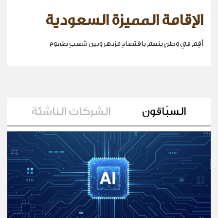
الإقامة المميزة السعودية
أقِم في وطنٍ ينعم باقتصادٍ مزدهر وبين شعبٍ طموح
السبّاقون
الشركات الناشئة