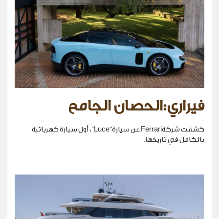
فيراري:الحصان الجامح
كشفت شركةFerrari عن سيارة“Luce”، أول سيارة كهربائية
بالكامل في تاريخها.