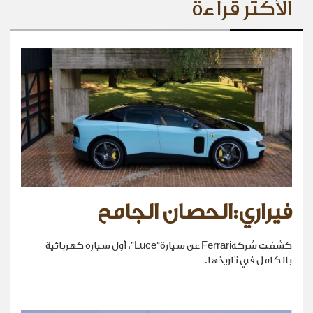
الأكثر قراءة
فيراري:الحصان الجامح
كشفت شركةFerrari عن سيارة“Luce”، أول سيارة كهربائية
بالكامل في تاريخها.