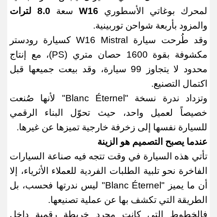
لمحرك بوغاتي الأسطوري
W16
سعة
8.0
لترات
والمزود بأربعة شواحن توربينية
.
وقد طُرحت سيارة
W16 Mistral
كسيارة رودستر
مكشوفة بقوة
1600
حصان متري
(PS)
، مع إنتاج
محدود لا يتجاوز
99
سيارة، وقد بيعت جميعها قبل
اكتمال التصنيع
.
وتزداد ندرة نسخة
"Blanc Éternel"
لأنها صُنعت
خصيصاً لعميل واحد، حيث تحوّل البناء الرقمي
للسيارة نفسها إلى زخرفة خارجية تميزها عن غيرها
.
عندما يصبح التصميم هو الزينة
تأتي هذه السيارة في وقت تتجه فيه صناعة السيارات
الفاخرة نحو تلبية الطلبات الفردية للعملاء الأثرياء، إلا
أن ما يميز
"Blanc Éternel"
ليس ندرتها فحسب، بل
الطريقة التي تكشف بها عن عملية تصنيعها
.
فالخطوط التي كانت مجرد خريطة رقمية داخل