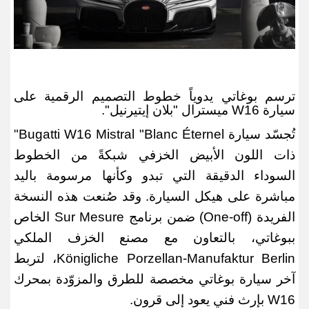
ترسم بوغاتي يدوياً خطوط التصميم الرقمية على
سيارة
W16
ميسترال "بلان إيتيرنيل
"
.
تُجسّد سيارة
Bugatti W16 Mistral "Blanc Éternel"
ذات اللون الأبيض الخزفي شبكةً من الخطوط
السوداء الدقيقة التي تبدو وكأنها مرسومة باليد
مباشرة على هيكل السيارة. وقد صُنعت هذه النسخة
الفريدة
(One-off)
ضمن برنامج
Sur Mesure
الخاص
ببوغاتي، بالتعاون مع مصنع الخزف الملكي
Königliche Porzellan-Manufaktur Berlin
، لتربط
آخر سيارة بوغاتي مخصصة للطرق والمزوّدة بمحرك
W16
بإرث فني يعود إلى قرون
.