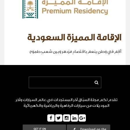
الإقامة المميزة السعودية
أقِم في وطنٍ ينعم باقتصادٍ مزدهر وبين شعبٍ طموح
تقدم لكم مجلة السبّاق آخر المستجدات في عالم السيارات وآخر
الموديلات من سيارات الرفاهية والرياضية والكهربائية