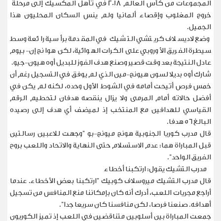
المجموعات من كأس العالم 2018 في تأهل المكسيك إلى مرحلة ​
خروج المغلوب وإقصاء ألمانيا ولم ينس السكان المحليون هذا
الجميل
.
وضع لاديسلاف كريتشي التشيك في المقدمة برأسية رائعة وسط​
سيطرة الفريق الأوروبي على الكرات الهوائية، لكن هوانج إن-بيوم
عادل النتيجة بعد وقت قصير وصنع هدف الفوز للبديل أوه هيون-جيو
.
شارك أوه بديلا لسون هيونج-مين الذي لم يوفق في التسجيل رغم أن
خمس فرص أتيحت أمامه في الشوط الأول وحده، لكنه لم ​يكن في
أفضل حالاته أمام المرمى ولا يزال ينقصه هدفان لتحطيم الرقم
القياسي للهدافين مع المنتخب إذ لم​يضف أي هدف إلى رصيده
البالغ 56 هدفا
.
قال مدرب كوريا الجنوبية هونج ميونج-بو "وجهت للاعبين رسالتين
قبل المباراة هما: عدم الاستسلام ‌حتى ⁠النهاية والاتحاد واللعب بروح
الفريق الواحد
".
مدرب التشيك يقول: ارتكبنا أخطاء
قال مدرب التشيك ميروسلاف كوبيك "ارتكبنا بعض الأخطاء. عندما
أراجع مجريات اللعب، أدرك أنه كان بإمكاننا منع المنافس من تسجيل
أهدافه. صنعنا فرصا، لكن منافسنا كان سريعا جدا
".
جمعت المباراة بين أسلوبين متناقضين في اللعب إذ تميز الكوريون