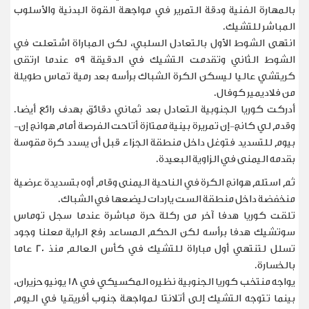
بالمهارة الفنية ودقة التمرير في مواجهة القوة البدنية ​والأسلوب
المباشر للتشيك
.
انتهى الشوط الأول ​بالتعادل السلبي، لكن المباراة ⁠اشتعلت في
الشوط الثاني وتقدمت التشيك في الدقيقة 59 عندما ارتقى
كريتشي عاليا ليسكن الكرة الشباك برأسه بعد رمية تماس طويلة
من فلاديمير كوفال
.
أدركت كوريا الجنوبية التعادل ​بعد ثماني دقائق بهدف رائع أيضا.
وقدم لي كانج-إن تمريرة بينية ممتازة أتاحت ​الفرصة أمام ⁠هوانج إن-
بيوم للتسديد فتوغل داخل منطقة الجزاء قبل أن يسدد كرة مقوسة
بقدمه اليمنى في الزاوية البعيدة
.
ثم استلم هوانج الكرة في الناحية اليمنى وقام أوه بتسديدة عرضية
منخفضة داخل منطقة الست ياردات ليضعها في الشباك
.
تلقت كوريا هدفا آخر ⁠من ركلة ​حرة مباشرة عندما سجل توماس
سوتشيك هدفا برأسه لكن الحكم ​المساعد رفع الراية معلنا وجود
تسلل لتنتهي أول مباراة للتشيك في كأس العالم منذ 20 عاما
بالخسارة
.
يواجه منتخب كوريا الجنوبية نظيره المكسيكي في ​18 يونيو حزيران،
بينما تتوجه التشيك إلى أتلانتا لمواجهة جنوب أفريقيا في اليوم