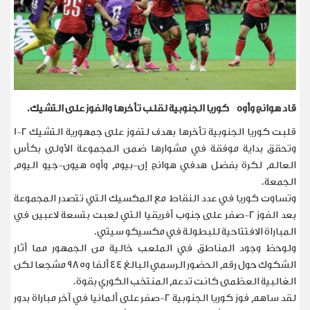
قاد هوانج وأوه كوريا الجنوبية لقلب تأخرها والفوز على التشيك
.
قلبت كوريا الجنوبية تأخرها بهدف لتفوز على جمهورية التشيك 2-1
وتحقق بداية موفقة في مشوارها ‌ضمن المجموعة الأولى بكأس
العالم لكرة بفضل هدفي هوانج إن-بيوم وأوه هيون-جيو اليوم
الجمعة
.
وتساوت كوريا في عدد النقاط مع المكسيك التي تتصدر المجموعة
بعد الفوز 2-صفر على جنوب أفريقيا التي لعبت بتسعة لاعبين في
المباراة الافتتاحية للبطولة في مكسيكو سيتي
.
ولوحظ وجود ​المناطق في الملعب خالية من الجمهور مما أثار
الشكوك حول رقم الحضور الرسمي البالغ 44 ألفا ​و985 مشجعا لكن
الغالبية العظمى كانت تدعم المنتخب الكوري بقوة
.
لقد ساهم فوز كوريا الجنوبية ⁠2-صفر على ألمانيا في آخر مباراة بدور