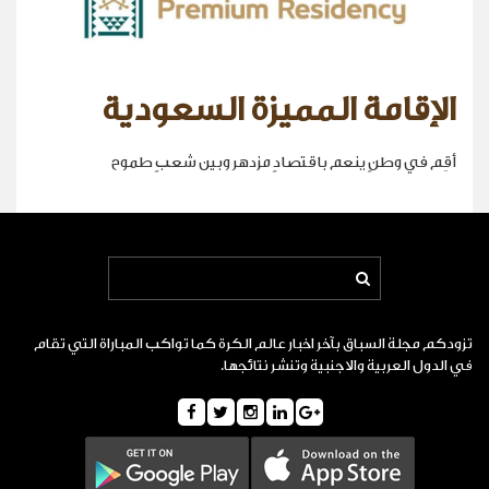
الإقامة المميزة السعودية
أقِم في وطنٍ ينعم باقتصادٍ مزدهر وبين شعبٍ طموح
تزودكم مجلة السباق بآخر اخبار عالم الكرة كما تواكب المباراة التي تقام
في الدول العربية والاجنبية وتنشر نتائجها.