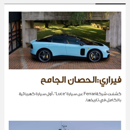
فيراري:الحصان الجامح
كشفت شركةFerrari عن سيارة“Luce”، أول سيارة كهربائية
بالكامل في تاريخها.