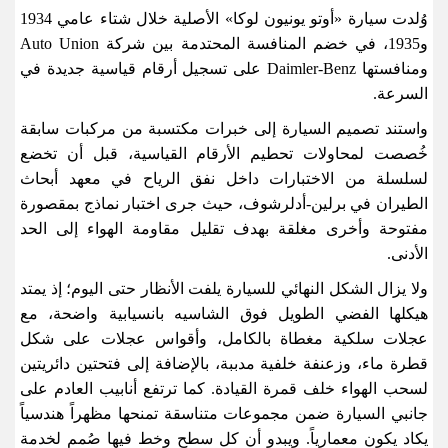
وُلدت سيارة «أوتو يونيون لوكا» الأصلية خلال شتاء عامي 1934
و1935، في خضم المنافسة المحتدمة بين شركة
Auto Union
ومنافستها
Daimler-Benz
على تسجيل أرقام قياسية جديدة في
السرعة
.
واستند تصميم السيارة إلى خبرات مكتسبة من مركبات سابقة
خُصصت لمحاولات تحطيم الأرقام القياسية، قبل أن تخضع
لسلسلة من الاختبارات داخل نفق الرياح في معهد أبحاث
الطيران في برلين-أدلرشوف، حيث جرى اختبار نماذج بمقصورة
مفتوحة وأخرى مغلقة بهدف تقليل مقاومة الهواء إلى الحد
الأدنى
.
ولا يزال الشكل النهائي للسيارة يلفت الأنظار حتى اليوم؛ إذ يمتد
هيكلها الفضي الطويل فوق الشاسيه بانسيابية واضحة، مع
عجلات سلكية مغطاة بالكامل، وأقواس عجلات على شكل
قطرة ماء، وزعنفة خلفية مدببة، بالإضافة إلى فتحتين دائريتين
لسحب الهواء خلف قمرة القيادة. كما ترتفع أنابيب العادم على
جانبي السيارة ضمن مجموعات متناسقة تمنحها مظهراً هندسياً
يكاد يكون معمارياً. ويبدو أن كل سطح وخط فيها صُمم لخدمة