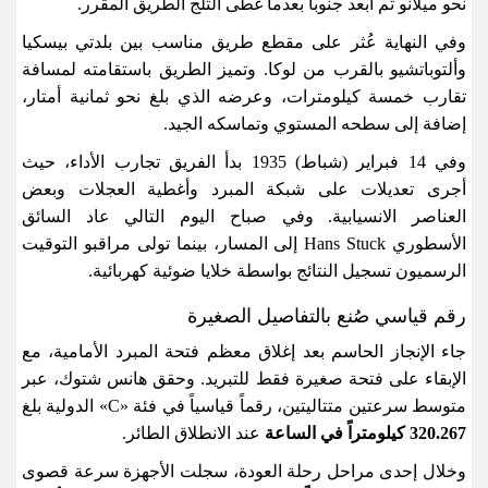
نحو ميلانو ثم أبعد جنوباً بعدما غطى الثلج الطريق المقرر
.
وفي النهاية عُثر على مقطع طريق مناسب بين بلدتي بيسكيا
وألتوباتشيو بالقرب من لوكا. وتميز الطريق باستقامته لمسافة
تقارب خمسة كيلومترات، وعرضه الذي بلغ نحو ثمانية أمتار،
إضافة إلى سطحه المستوي وتماسكه الجيد
.
وفي 14 فبراير (شباط) 1935 بدأ الفريق تجارب الأداء، حيث
أجرى تعديلات على شبكة المبرد وأغطية العجلات وبعض
العناصر الانسيابية. وفي صباح اليوم التالي عاد السائق
الأسطوري
Hans Stuck
إلى المسار، بينما تولى مراقبو التوقيت
الرسميون تسجيل النتائج بواسطة خلايا ضوئية كهربائية
.
رقم قياسي صُنع بالتفاصيل الصغيرة
جاء الإنجاز الحاسم بعد إغلاق معظم فتحة المبرد الأمامية، مع
الإبقاء على فتحة صغيرة فقط للتبريد. وحقق هانس شتوك، عبر
متوسط سرعتين متتاليتين، رقماً قياسياً في فئة
«C»
الدولية بلغ
320.267
كيلومتراً في الساعة
عند الانطلاق الطائر
.
وخلال إحدى مراحل رحلة العودة، سجلت الأجهزة سرعة قصوى