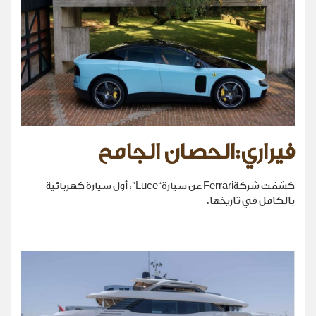
فيراري:الحصان الجامح
كشفت شركةFerrari عن سيارة“Luce”، أول سيارة كهربائية
بالكامل في تاريخها.