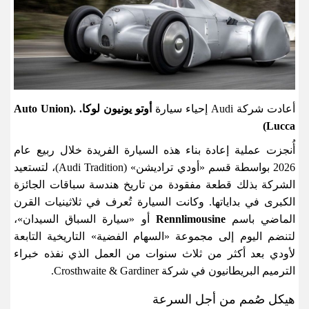
أعادت شركة
Audi
إحياء سيارة
أوتو يونيون لوكا
.
.(Auto Union
Lucca)
أُنجزت عملية إعادة بناء هذه السيارة الفريدة خلال ربيع عام
2026 بواسطة قسم «أودي تراديشن
» (Audi Tradition)
، لتستعيد
الشركة بذلك قطعة مفقودة من تاريخ هندسة سباقات الجائزة
الكبرى في بداياتها. وكانت السيارة تُعرف في ثلاثينيات القرن
الماضي باسم
Rennlimousine
أو «سيارة السباق السيدان»،
لتنضم اليوم إلى مجموعة «السهام الفضية» التاريخية التابعة
لأودي بعد أكثر من ثلاث سنوات من العمل الذي نفذه خبراء
الترميم البريطانيون في شركة
Crosthwaite & Gardiner.
هيكل صُمم من أجل السرعة