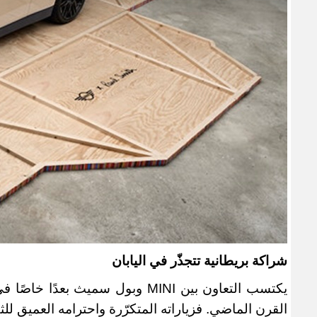
شراكة بريطانية تتجذّر في اليابان
يكتسب التعاون بين
MINI
وبول سميث بعدًا خاصًا في ا
القرن الماضي. فزياراته المتكرّرة واحترامه العميق للثقافة اليابانية 