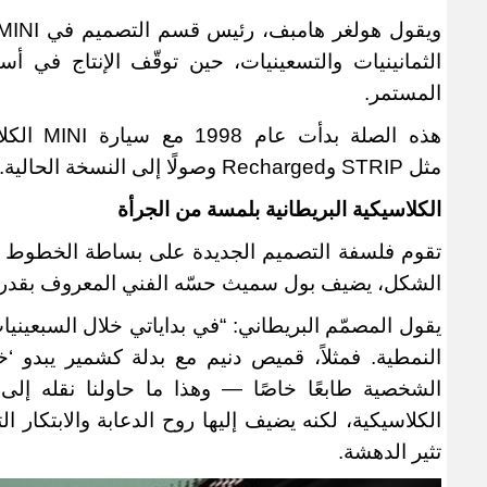
ويقول هولغر هامبف، رئيس قسم التصميم في
MINI
الثمانينيات والتسعينيات، حين توقّف الإنتاج في أس
المستمر
.
هذه الصلة بدأت عام 1998 مع سيارة
MINI
الكل
مثل
STRIP
و
Recharged
وصولًا إلى النسخة الحالية
.
الكلاسيكية البريطانية بلمسة من الجرأة
تقوم فلسفة التصميم الجديدة على بساطة الخطوط و
الشكل، يضيف بول سميث حسّه الفني المعروف بقدرته 
يقول المصمّم البريطاني: “في بداياتي خلال السبعينيات، ك
النمطية. فمثلاً، قميص دنيم مع بدلة كشمير يبدو ‘خا
الشخصية طابعًا خاصًا — وهذا ما حاولنا نقله إلى
الكلاسيكية، لكنه يضيف إليها روح الدعابة والابتكار 
تثير الدهشة
.