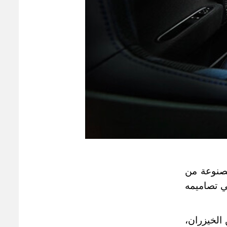
نوعة من
ران في تصاميمه
 الخيزران،