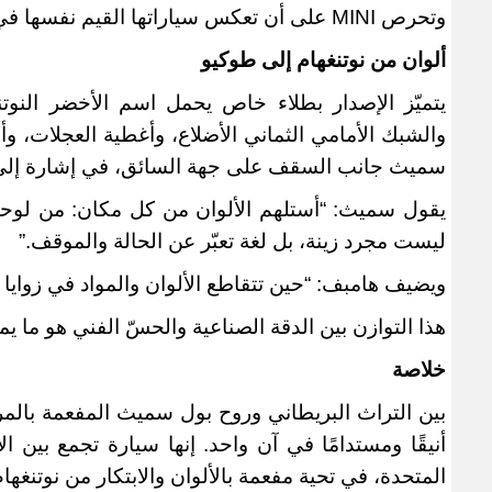
وتحرص
MINI
على أن تعكس سياراتها القيم نفسها في ا
ألوان من نوتنغهام إلى طوكيو
يتميّز الإصدار بطلاء خاص يحمل اسم الأخضر النوت
والشبك الأمامي الثماني الأضلاع، وأغطية العجلات، و
سميث جانب السقف على جهة السائق، في إشارة إلى ت
يقول سميث: “أستلهم الألوان من كل مكان: من لوحا
ليست مجرد زينة، بل لغة تعبّر عن الحالة والموقف
.”
ويضيف هامبف: “حين تتقاطع الألوان والمواد في زوايا 
هذا التوازن بين الدقة الصناعية والحسّ الفني هو ما يمي
خلاصة
بين التراث البريطاني وروح بول سميث المفعمة بالمر
أنيقًا ومستدامًا في آن واحد. إنها سيارة تجمع بين ا
المتحدة، في تحية مفعمة بالألوان والابتكار من نوتنغها