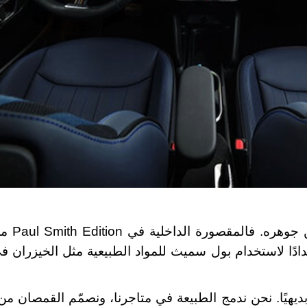
ن جوهره. فالمقصورة الداخلية في
Paul Smith Edition
مص
عادة التدوير بنسبة 100%، امتدادًا لاستخدام بول سميث للمواد الطبيعية مثل الخيز
ديهيًا. نحن ندمج الطبيعة في متاجرنا، ونصمّم القمصان من