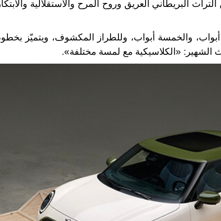
زج بين التراث البريطاني العريق وروح المرح والاستقلالية والابتكار
 أبواب، والخمسة أبواب، وللطراز المكشوف، ويتميّز بخطوط
ث الشهير: «الكلاسيكية مع لمسة مختلفة
».