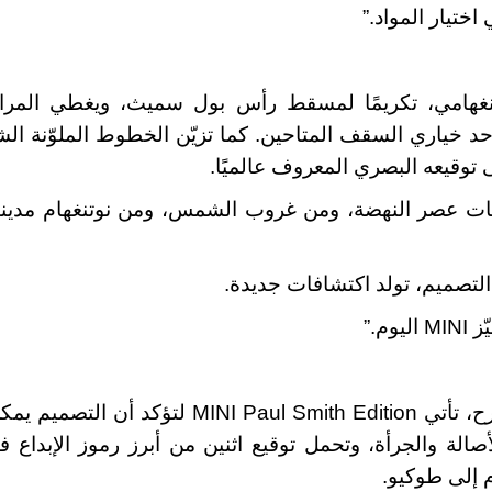
ختيار المواد
.”
نغهامي، تكريمًا لمسقط رأس بول سميث، ويغطي المرايا 
أحد خياري السقف المتاحين. كما تزيّن الخطوط الملوّنة ال
وقيعه البصري المعروف عالميًا
.
ت عصر النهضة، ومن غروب الشمس، ومن نوتنغهام مدينتي
التصميم، تولد اكتشافات جديدة
.
ّز
MINI
اليوم
.”
ح، تأتي
MINI Paul Smith Edition
لتؤكد أن التصميم يمك
لأصالة والجرأة، وتحمل توقيع اثنين من أبرز رموز الإبداع 
م إلى طوكيو
.