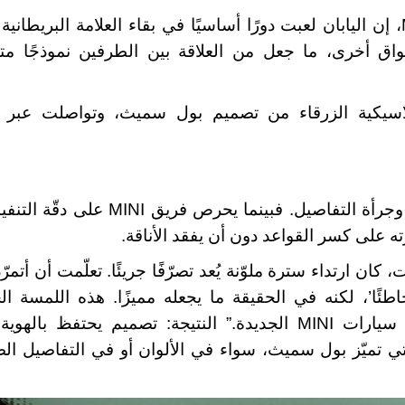
، إن اليابان لعبت دورًا أساسيًا في بقاء العلامة البريطانية
واق أخرى، ما جعل من العلاقة بين الطرفين نموذجًا متينً
اسيكية الزرقاء من تصميم بول سميث، وتواصلت عبر
جرأة التفاصيل. فبينما يحرص فريق
MINI
على دقّة التنفي
على كسر القواعد دون أن يفقد الأناقة
.
ان ارتداء سترة ملوّنة يُعد تصرّفًا جريئًا. تعلّمت أن أتمرّد
طئًا’، لكنه في الحقيقة ما يجعله مميزًا. هذه اللمسة الج
 سيارات
MINI
الجديدة.” النتيجة: تصميم يحتفظ بالهوية 
التي تميّز بول سميث، سواء في الألوان أو في التفاصيل ال