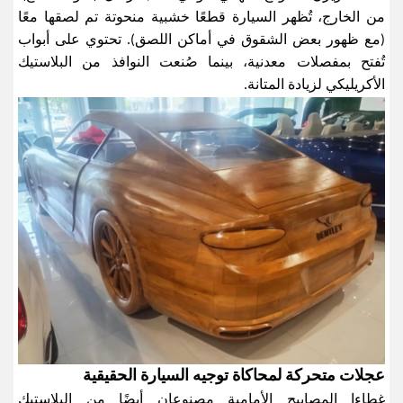
من الخارج، تُظهر السيارة قطعًا خشبية منحوتة تم لصقها معًا
(مع ظهور بعض الشقوق في أماكن اللصق). تحتوي على أبواب
تُفتح بمفصلات معدنية، بينما صُنعت النوافذ من البلاستيك
الأكريليكي لزيادة المتانة
.
عجلات متحركة لمحاكاة توجيه السيارة الحقيقية
غطاءا المصابيح الأمامية مصنوعان أيضًا من البلاستيك