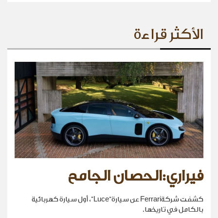
الأكثر قراءة
فيراري:الحصان الجامح
كشفت شركةFerrari عن سيارة“Luce”، أول سيارة كهربائية
بالكامل في تاريخها.