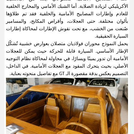
الأكريليكي لزيادة الصلابة. أما الشبك الأمامي والمخارج الخلفية
للعادم وإطارات المصابيح الأمامية والخلفية فقد تم طلاؤها
بألوان مختلفة. حتى العجلات، وأقراص المكابح، والمسامير
صُنعت من الخشب، مع نحت نقوش الإطارات لمحاكاة إطارات
السيارة الحقيقية
.
يحمل النموذج محوران فولاذيان متصلان بعوارض خشبية تُشكّل
الإطار الأساسي. السيارة قابلة للحركة حيث يمكن للعجلات
الأمامية أن تدور يمينًا ويسارًا، في محاولة لمحاكاة نظام التوجيه
الأصلي، بحيث يتحرك المقود مع العجلات الأمامية. في الداخل،
التصميم يعكس بدقة مقصورة الـ
GT
مع تفاصيل منحوته بعناية
.