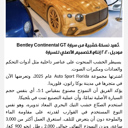
تُعيد نسخة خشبية من سيارة
Bentley Continental GT
.
موديل 2020 إنتاج التصميم الأصلي للسيارة
يسيطر الخشب المنحوت على عناصر داخلية مثل أدوات التحكم
والعدادات ومكبرات الصوت.
اشترتها مجموعة
Auto Sport Florida
عام 2025، وتعرضها الآن
في متجرها في مدينة بوكا راتون، فلوريدا
.
يؤكد الفريق أن النموذج مصنوع بمقياس
1:1
، أي بنفس حجم
السيارة الأصلية تمامًا، وأن عملية التصنيع تمت في بلجيكا
.
استخدم الصنّاع خشب التيك البحري المعاد تدويره، وهو نفس
النوع المستخدم في القوارب لقدرته على مقاومة الماء
والملوحة دون أن يتعرض للتلف. استغرق العمل أكثر من
3,000
ساعة، ويزن النموذج النهائي حوالي
2,000
رطل
(
نحو 900 كغ).