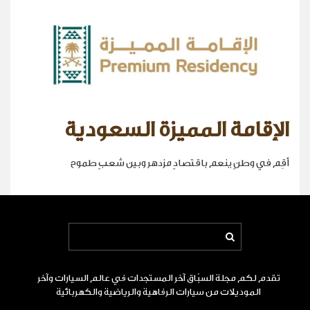
الإقامة المميزة السعودية
أقِم في وطنٍ ينعم باقتصادٍ مزدهر وبين شعبٍ طموح
تقدم لكم مجلة السبّاق آخر المستجدات في عالم السيارات وآخر
الموديلات من سيارات الرفاهية والرياضية والكهربائية