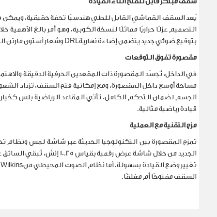
سقف مبتكر قابل للفتح أثناء القيادة
التصميم عزلًا حراريًا مماثلًا لنسخة الكوبيه، وهو أمر بالغ الأهمية 
بتوقيع ضوئي جديد يتضمن إضاءة نهارية
DRL
وشعار أستون مارتن ال
مقصورة تفوق التوقعات
في الداخل، تُجسّد المقصورة ذات المقعدين الحرفية الدقيقة وال
مساحة أوسع داخل المقصورة، ومع إمكانية فتح السقف، تزداد الشعور 
الجسم لضمان التحكم الكامل. تأتي المقاعد الرياضية بلس كخيار 
قيادة رياضية مثالية
.
مزج التقنية مع العملية
تمزج المقصورة بين التكنولوجيا الحديثة عبر شاشة لمس ونظام تح
الجديد من خلال شاشة عرض رقم
تغيير وضع القيادة بسهولة. أما نظام الصوت المحيطي من
Wilkins
السقف مفتوحًا أم مغلقًا
.