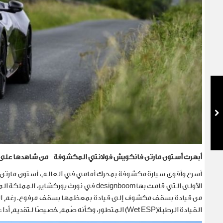
أبهرت أستون مارتن فانكويش فولانتي المكشوفة من شاهدها على ا
أسرع وأقوى سيارة مكشوفة بمحرك أمامي في العالم، أستون مارتن فا
الأولى التي قامت بها
designboom
في نورث يوركشاير، المملكة المت
من قيادة بسقف مكشوف إلى قيادة بمعظمها بسقف مرفوع. رغم المطر
القيادة الرطبة
(Wet ESP)
المتطور، وكأنه صُمم خصيصًا لتقديم أد