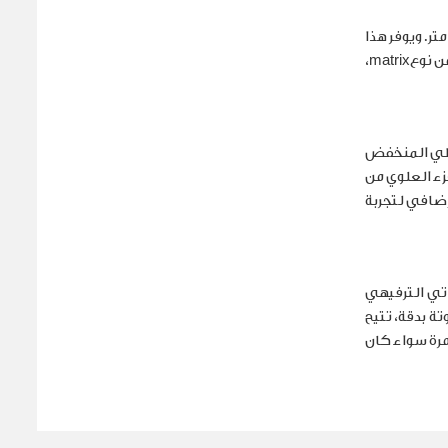
د السقف القماشي القابل للطي هندسيًا تحفة حقيقية، ويمكن فتحه أثناء القيادة بسرعة تصل إلى 50 كم/س، أو حتى عن بُعد ضمن نطاق 2 متر. ويوفر هذا
ن نوع
matrix
،
وسطي المنخفض
زء العلوي من
إضافي لتجربة
تي الترفيهي
منحوتة بدقة، تتيح
 غامرة سواء كان