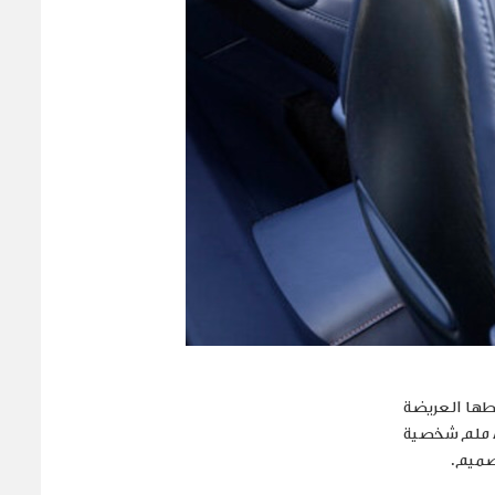
طها العريضة
في غطاء المحرك المنحدر لتساعد في التبريد، كما تُبرز قاعدة العجلات الممتدة بـ80 ملم شخصية
تصميم.