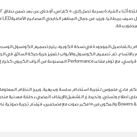
يُع
خلال صيف بريطانيا. ويزيد من جمال المظهر الخارجي المصابيح الأمامية
LED
م
محفور بدقة
.
اهتمام بالتفاصيل الموجودة في نسخة الكوبيه. يتيح تصميم الكونسول ال
بالاتساع. تم تصميم الكونسول والأبواب لتعزيز حرية حركة السائق في الج
قياسي، مع توفر مقاعد
Performance
المصنوعة من ألياف الكربون كخيار 
كم مادي ملموس لتجربة استخدام سلسة وبديهية. ويبرز النظام المعلوما
ية بقياس 10.25 إنش، تُبقي السائق على اطلاع وتسلي. وتحيط زر التشغيل/الإيقاف المضيء حلقة معدنية 
Bowers & 
والمكون من 15 مكبر صوت مع مضخمين، فيُقدّم تجربة صوتية