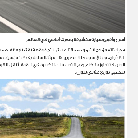
أسرع وأقوى سيارة مكشوفة بمحرك أمامي في العالم
محرك
V12
مزدوج التيربو بسعة 5.2 ليتر ينتج قوة هائلة تبلغ
835
حصانً
3.2
ثوانٍ، وتبلغ سرعتها القصوى
214
ميلًا/الساعة (345 كم/س
).
تم
الوزن لا تتجاوز 95 كلغ رغم التحسينات الكبيرة في القوة. تُنقل القوة إلى العجلات الخلفية عبر ناقل حركة
لتحقيق توزيع مثالي للوزن
.