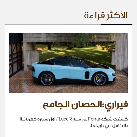
الأكثر قراءة
فيراري:الحصان الجامح
كشفت شركةFerrari عن سيارة“Luce”، أول سيارة كهربائية
بالكامل في تاريخها.