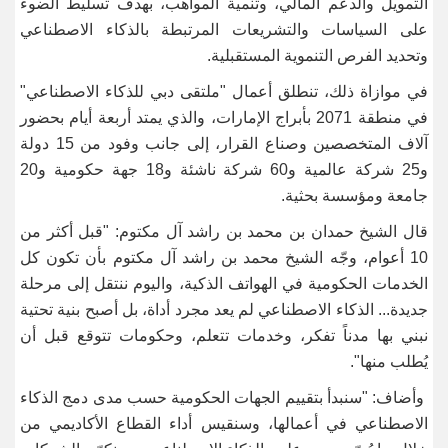
التمويل والدعم المالي، وتنمية المواهب، بهدف تسليط الضوء
على السياسات والتشريعات المرتبطة بالذكاء الاصطناعي
وتحديد الفرص التنموية المستقبلية.
في موازاة ذلك، تنطلق أعمال "ملتقى دبي للذكاء الاصطناعي"
في منطقة 2071 بأبراج الإمارات، والذي يمتد أربعة أيام بحضور
آلاف المتخصصين وصناع القرار، إلى جانب وفود من 15 دولة
و25 شركة عالمية و60 شركة ناشئة و18 جهة حكومية و20
جامعة ومؤسسة بحثية.
قال الشيخ حمدان بن محمد بن راشد آل مكتوم: "قبل أكثر من
10 أعوام، وجّه الشيخ محمد بن راشد آل مكتوم بأن تكون كل
الخدمات الحكومية في الهواتف الذكية، واليوم ننتقل إلى مرحلة
جديدة... الذكاء الاصطناعي لم يعد مجرد أداة، بل أصبح بنية تحتية
نبني بها مدناً تفكر، وخدمات تتعلم، وحكومات تتوقع قبل أن
يُطلب منها".
وأضاف: "سنبدأ بتقييم الجهات الحكومية حسب مدى دمج الذكاء
الاصطناعي في أعمالها، وسنقيس أداء القطاع الأكاديمي من