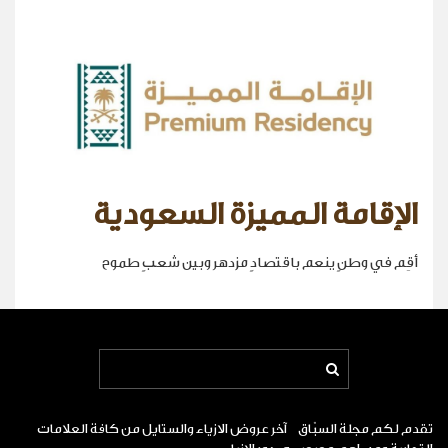
الإقامة المميزة السعودية
أقِم في وطنٍ ينعم باقتصادٍ مزدهر وبين شعبٍ طموح
تقدم لكم مجلة السبّاق آخر عروض الازياء والستايل من كافة العلامات