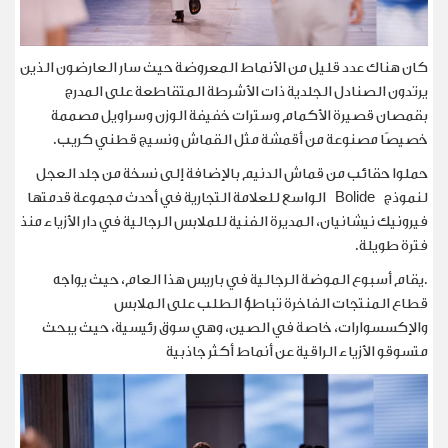
كان هناك عدد قليل من الأنماط المعروضة حيث سار العارضون الذين
يرتدون الصنادل الجلدية ذات الأشرطة المتقاطعة على المدرج
بقمصان قصيرة الأكمام وسترات خفيفة الوزن وسراويل مصممة
خصيصًا مصنوعة من أقمشة مثل القماش ونسيج قطني كريب
.
حملوا حقائب من قماش الدنيم بالإضافة إلى نسخة من جلد العجل
لنموذج
Bolide
الواسع للعلامة التجارية في أحدث مجموعة قدمتها
فيرونيك نيشانيان، المديرة الفنية للملابس الرجالية في دار الأزياء منذ
فترة طويلة
.
.يقام أسبوع الموضة الرجالية في باريس هذا العام، حيث يواجه
قطاع المنتجات الفاخرة تباطؤ الطلب على الملابس
والإكسسوارات، خاصة في الصين، وهي سوق رئيسية، حيث يبحث
متسوقو الأزياء الراقية عن أنماط أكثر جاذبية