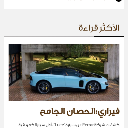
الأكثر قراءة
فيراري:الحصان الجامح
كشفت شركةFerrari عن سيارة“Luce”، أول سيارة كهربائية