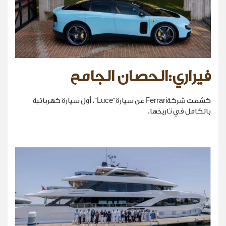
فيراري:الحصان الجامح
كشفت شركةFerrari عن سيارة“Luce”، أول سيارة كهربائية
بالكامل في تاريخها.