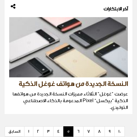
آخر الابتكارات
النسخة الجديدة من هواتف غوغل الذكية
عرضت "غوغل" الثلاثاء مميزات النسخة الجديدة من هواتفها
الذكية "بيكسل" Pixel المدعومة بالذكاء الاصطناعي
التوليدي.
10
9
8
7
6
5
4
3
2
1
السابق