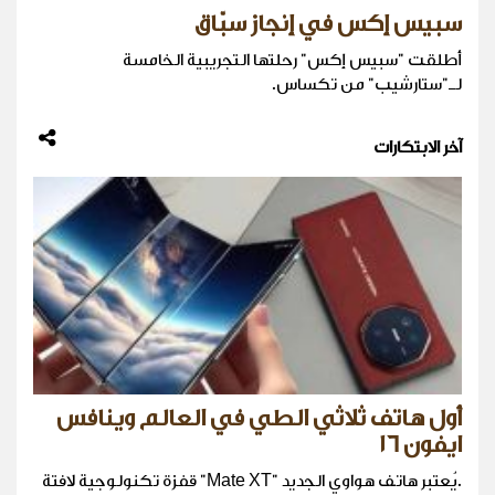
سبيس إكس في إنجاز سبّاق
أطلقت "سبيس إكس" رحلتها التجريبية الخامسة
لـ"ستارشيب" من تكساس.
آخر الابتكارات
أول هاتف ثلاثي الطي في العالم وينافس
ايفون 16
.يُعتبر هاتف هواوي الجديد "Mate XT" قفزة تكنولوجية لافتة