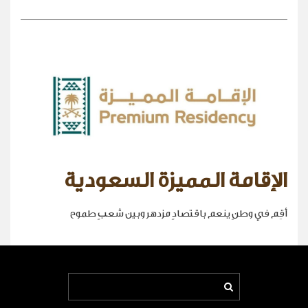
الإقامة المميزة السعودية
أقِم في وطنٍ ينعم باقتصادٍ مزدهر وبين شعبٍ طموح