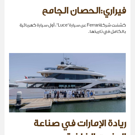
فيراري:الحصان الجامح
كشفت شركةFerrari عن سيارة“Luce”، أول سيارة كهربائية
بالكامل في تاريخها.
ريادة الإمارات في صناعة