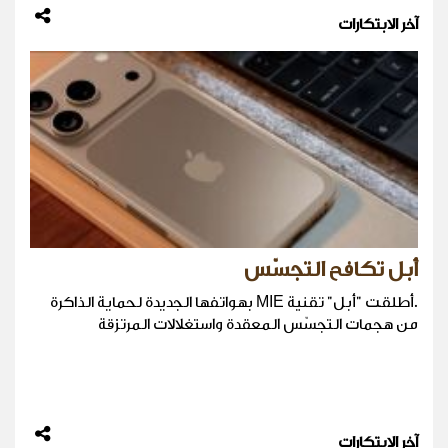
آخر الابتكارات
أبل تكافح التجسّس
.أطلقت "أبل" تقنية MIE بهواتفها الجديدة لحماية الذاكرة
من هجمات التجسّس المعقدة واستغلالات المرتزقة
آخر الابتكارات