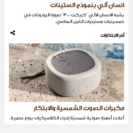
انسان آلي بنموذج الستينات
يشبه الانسان الآلي "كريكِت 3000" صورة الروبوتات في
خمسينيات وستينيات القرن الماضي.
آخر الابتكارات
مكبرات الصوت الشمسية والابتكار
أعادت أجهزة صوتية شمسيّة إحياء الكلاسيكيات بروح عصرية.