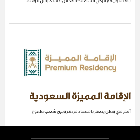
يتعاملون مع قرص الساعة كأبعد من أداة لقياس الوقت
الإقامة المميزة السعودية
أقِم في وطنٍ ينعم باقتصادٍ مزدهر وبين شعبٍ طموح