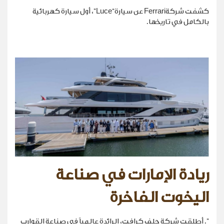
كشفت شركةFerrari عن سيارة“Luce”، أول سيارة كهربائية
بالكامل في تاريخها.
ريادة الإمارات في صناعة
اليخوت الفاخرة
". أطلقت شركة جلف كرافت، الرائدة عالمياً في صناعة القوارب