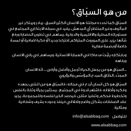
من هو السبّاق؟
السبّاق كما تحدده مجلتنا ،هو الانسان الكثير السبق ، يبادر ويبتكر غير
المألوف،وغير المنتظر أي المدهش .يفيد في سبقه الابتكاري المجتمع في
مستوياته المحلية والاقليمية والدولية .يساهم في تطوير الحضارة ورفع
شأنها ،يزيد على الموروث المتراكم اختراعا جديدا أو فكرة اضافية أو لمسة
خاصة أوبصمة مغايرة
وبابتكاره يثبِّتُ مدماكا في العمارة الانسانية ،ويساهم في رقي الانسان
ورفاهه
...السبّاق هو من يجعل الحياة أجمل وأفضل وأرقى ... انّه الانسان
المجدِّد,الخلّاق،المبدع،المؤسِّس،والرؤيوي
السبّاق هو كل انسان أبدع في مجاله : فالسبّاق هو من اغتنى بجهده
وفكره وأخلاقه ،فاشتهر قدوة في المجتمع . يستثمر بجرأة وثقة بالنفس
وتخطيط مُحكم وتنفيذ متقن ،فيحصد الخير لنفسه وللمجموعة. يجيد
عقد الصفقات بشكل واضح واخلاقي فينفذ وعوده بشرف وشفافية
ومثالية
للتواصل info@alsabbaq.com
www.alsabbaq.com