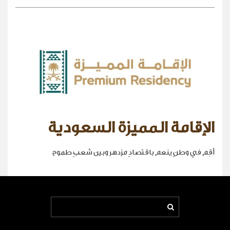
الإقامة المميزة السعودية
أقِم في وطنٍ ينعم باقتصادٍ مزدهر وبين شعبٍ طموح