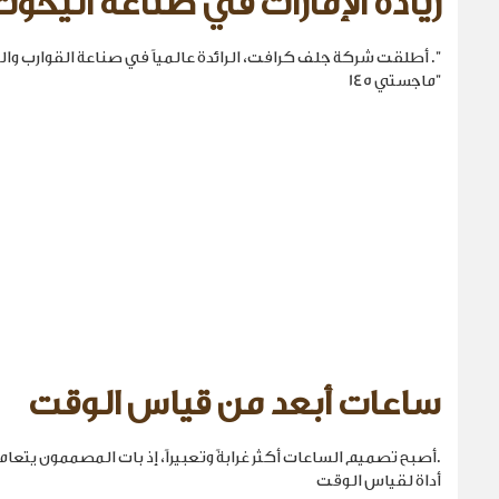
ريادة الإمارات في صناعة اليخوت
". أطلقت شركة جلف كرافت، الرائدة عالمياً في صناعة القوارب والي
"ماجستي 145
ساعات أبعد من قياس الوقت
.أصبح تصميم الساعات أكثر غرابةً وتعبيراً، إذ بات المصممون يتع
أداة لقياس الوقت