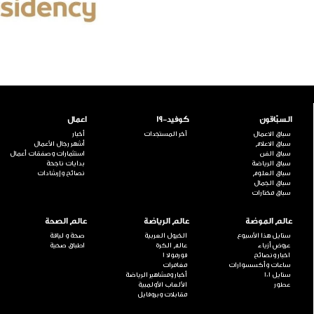
السبّاقون
كوفيد-19
اعمال
سباق الاعمال
آخر المستجدات
أخبار
سباق الاعلام
أشهر رجال الأعمال
سباق الفن
استثمارات وصفقات أعمال
سباق الرياضة
بدايات ناجحة
سباق العلوم
نصائح وإرشادات
سباق الجمال
سباق مختارات
عالم الموضة
عالم الرياضة
عالم الصحة
ستايل هذا الأسبوع
الخيول العربية
صحة و لياقة
عروض أزياء
عالم الكرة
اطباق صحية
اخبار ونصائح
فورمولا 1
ساعات وأكسسوارات
مغامرات
ستايل 101
أخبار ومشاهير الرياضة
عطور
الألعاب الأولمبية
مقابلات وبروفايل