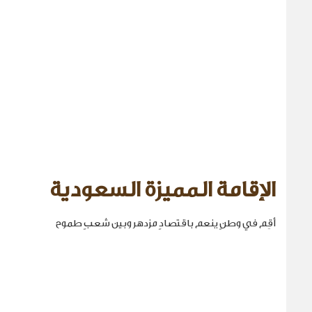
الإقامة المميزة السعودية
أقِم في وطنٍ ينعم باقتصادٍ مزدهر وبين شعبٍ طموح