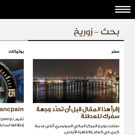
بحث - زوريخ
سفر
بوتيكات
إقرأ هذا المقال قبل أن تحدّد وجهة
Blancpain تتألّق في مطار
سفرك للعطلة
إطلاقها لساعةlancpain Ocean Commitment II
صنّفت زوريخ المركز المالي السويسري أغلى مدينة
كبرى في العام والقاهرة الأرخص.