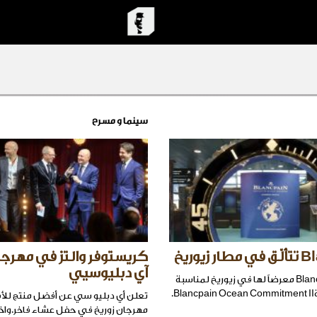
سينما و مسرح
 زيوريخ
كريستوفر والتز في مهرجا
آي دبليوسيي
تقيم دارBlancpain معرضاً لها في زيوريخ لمناسبة
B.
تعلن أي دبليو سي عن أفضل منتج لل
مهرجان زوريخ في حفل عشاء فاخر.واخت