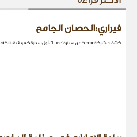
فيراري:الحصان الجامح
كشفت شركةFerrari عن سيارة“Luce”، أول سيارة كهربائية بالكامل في تاريخها.