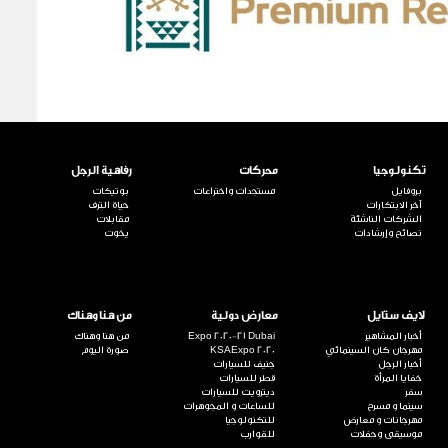
تكنولوجيا
محركات
رفاهية الرجل
بروفايل
مستجدات واختراعات
بوتيكات
آخر الابتكارات
حياة الترف
الشركات الناشئة
مقابلات
نصائح وإرشادات
يخوت
لايف ستايل
معارض دولية
من هنا وهناك
أخبار المشاهير
Expo 2020-21 Dubai
من هنا وهناك
مهرجان كان السينمائي
KSAExpo 2020
صورة اليوم
أخبار الرجل
جنيف للسيارات
خفايا المرأة
قطر للسيارات
سفر
ديترويت للسيارات
سينما و مسرح
للساعات و المجوهرات
مهرجانات و معارض
للتكنولوجيا
موسيقى وحفلات
للقوارب