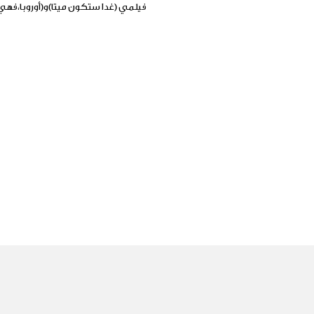
فيلمي (غدا ستكون ميتا)و(أوروبا،فهي