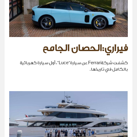
فيراري:الحصان الجامح
كشفت شركةFerrari عن سيارة“Luce”، أول سيارة كهربائية
بالكامل في تاريخها.