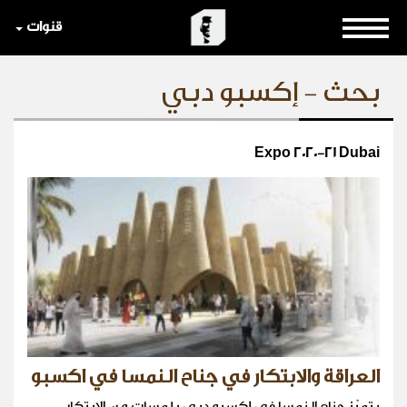
قنوات
بحث - إكسبو دبي
Expo 2020-21 Dubai
العراقة والابتكار في جناح النمسا في اكسبو
يتميّز جناح النمسا في إكسبو دبي بلمسات من الابتكار