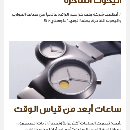
اليخوت الفاخرة
". أطلقت شركة جلف كرافت، الرائدة عالمياً في صناعة القوارب
واليخوت الفاخرة، يختها الجديد "ماجستي 145
ساعات أبعد من قياس الوقت
.أصبح تصميم الساعات أكثر غرابةً وتعبيراً، إذ بات المصممون
يتعاملون مع قرص الساعة كأبعد من أداة لقياس الوقت