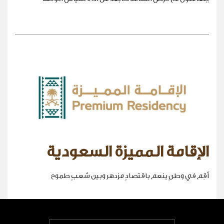
الإقامة المميزة السعودية
أقِم في وطنٍ ينعم باقتصادٍ مزدهر وبين شعبٍ طموح