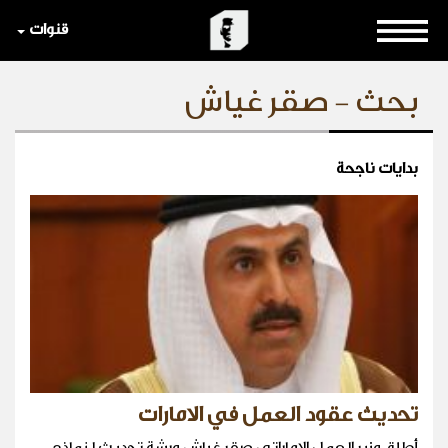
قنوات
بحث - صقر غياش
بدايات ناجحة
تحديث عقود العمل في الامارات
أطلق وزير العمل الاماراتي صقر غياش ورشة تحديث لنماذج