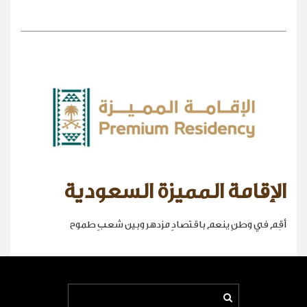
الإقامة المميزة السعودية
أقِم في وطنٍ ينعم باقتصادٍ مزدهر وبين شعبٍ طموح