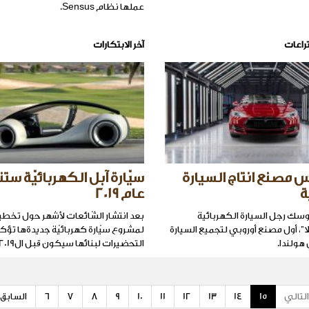
عملها نظام Sensus.
راعات
آخر الابتكارات
 مصنع انتاج السيارة
سيّارة آبل الكهربائيّة س
ة
عام 2019
وسك رجل السيارة الكهربائية
بعد انتشار الشّائعات لأشهر حول تخطي
ا"، أول مصنع أوروبي لتجميع السيارة
لمشروع سيّارة كهربائيّة جديدةها تؤكد 
هولندا.
التحضيرات لبنائها سيكون قبل ال2019.
التالي
15
14
13
12
11
10
9
8
7
6
السابق