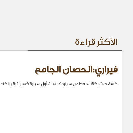
الأكثر قراءة
فيراري:الحصان الجامح
كشفت شركةFerrari عن سيارة“Luce”، أول سيارة كهربائية بالكامل في تاريخها.