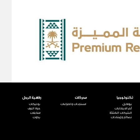
تكنولوجيا
محركات
رفاهية الرجل
بروفايل
مستجدات واختراعات
بوتيكات
آخر الابتكارات
حياة الترف
الشركات الناشئة
مقابلات
نصائح وإرشادات
يخوت