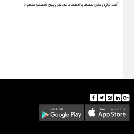
أقِم في وطنٍ ينعم باقتصادٍ مزدهر وبين شعبٍ طموح