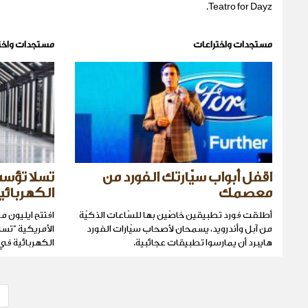
Teatro for Dayz.
مستجدات واختراعات
مستجدات واخت
اقفل أبواب سيّارتك الفورد من
تسلا تؤسس
معصمك
الكهربائي
أطلقت فورد تطبيقين خاصّين بها للسّاعات الذكيّة
افتتح ايليون م
من آبل وأندرويد، يسمحان لأصحاب سيّارات الفورد
الأمريكية "تسل
هايبرد أن يمارسوا تطبيقات عجائبية.
الكهربائية في 