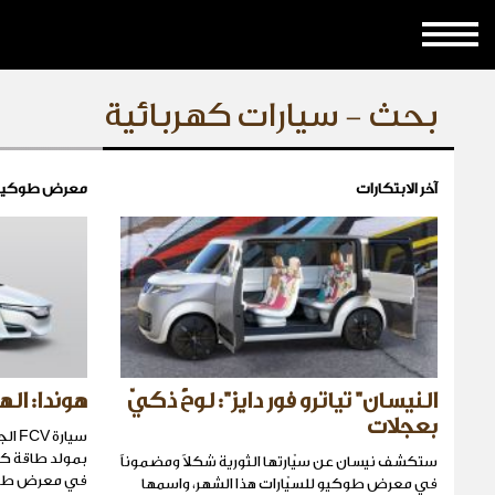
بحث - سيارات كهربائية
آخر الابتكارات
معرض طوكيو 015
النيسان" تياترو فور دايز": لوحٌ ذكيّ
هوندا: ال
بعجلات
سيار
بمولد طاقة ك
ستكشف نيسان عن سيّارتها الثورية شكلاً ومضموناً
في معرض طوك
في معرض طوكيو للسيّارات هذا الشهر، واسمها