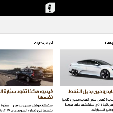
2
آخر الابتكارات
هايدروجين بديل النفط
فيديو: هكذا تقود سيّارة ا
نفسَها
ة FCV الجديدة تعمل على الهايدروجين وتتميز
هربائية ذاتي ستكشف عنها هوندا
يو للسيارات.
نفسها في 