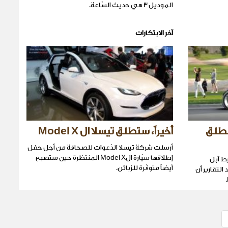
الموديل 3 هي حديث السّاعة.
آخر الابتكارات
تنطلق
أخيراً، ستطلق تيسلا ال Model X
أرسلت شركة تيسلا الدّعوات للصحافة من أجل حفل
إطلاقها سيّارة الModel X المنتظرة حين ستصبح
ط آبل
أيضاً متوفّرة للزبائن.
التقارير أن