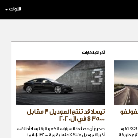
قنوات
آخر الابتكارات
لفولفو
تيسلا قد تنتج الموديل 3 مقابل
35000$ في ال2020
ستطلق فولفو مجموعة من 100 سيّارة XC90 تقود
صحيحٌ أن مصنّعة السيّارات الكهربائيّة تيسلا أطلقت
شوارع السّويد عام 2017، وتتبع طريقة
أخيراً الموديل X SUV منها بقيمة 132000$، انّما