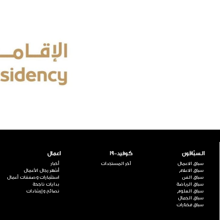
السبّاقون
كوفيد-19
اعمال
سباق الاعمال
آخر المستجدات
أخبار
سباق الاعلام
أشهر رجال الأعمال
سباق الفن
استثمارات وصفقات أعمال
سباق الرياضة
بدايات ناجحة
سباق العلوم
نصائح وإرشادات
سباق الجمال
سباق مختارات