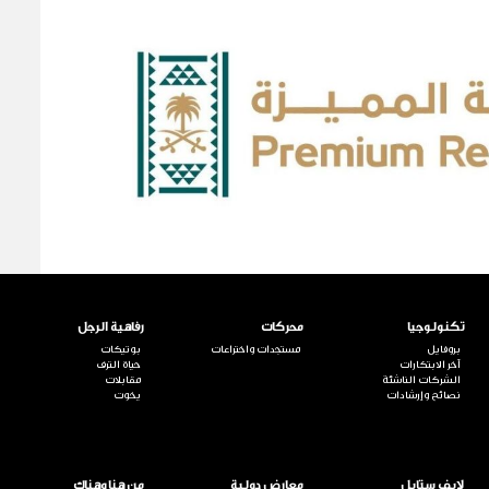
تكنولوجيا
محركات
رفاهية الرجل
بروفايل
مستجدات واختراعات
بوتيكات
آخر الابتكارات
حياة الترف
الشركات الناشئة
مقابلات
نصائح وإرشادات
يخوت
لايف ستايل
معارض دولية
من هنا وهناك