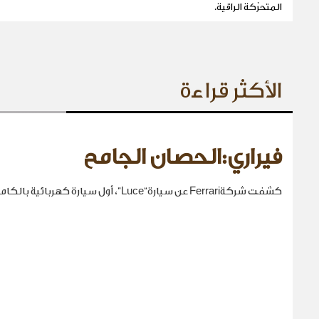
المتحرّكة الراقية.
الأكثر قراءة
فيراري:الحصان الجامح
كشفت شركةFerrari عن سيارة“Luce”، أول سيارة كهربائية بالكامل في تاريخها.