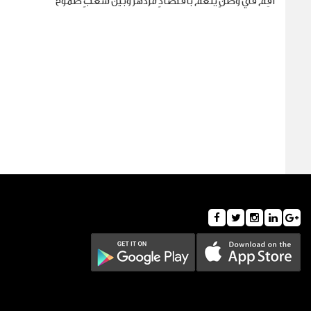
أقِم في وطنٍ ينعم باقتصادٍ مزدهر وبين شعبٍ طموح