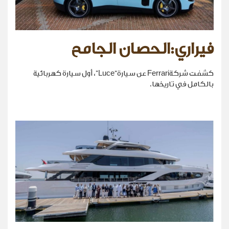
فيراري:الحصان الجامح
كشفت شركةFerrari عن سيارة“Luce”، أول سيارة كهربائية
بالكامل في تاريخها.