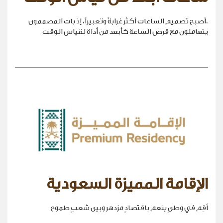
.أصبح تصميم الساعات أكثر غرابةً وتعبيراً، إذ بات المصممون
يتعاملون مع قرص الساعة كأبعد من أداة لقياس الوقت
الإقامة المميزة السعودية
أقِم في وطنٍ ينعم باقتصادٍ مزدهر وبين شعبٍ طموح