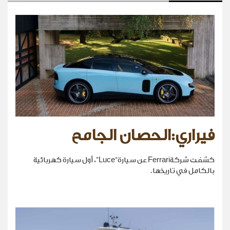
فيراري:الحصان الجامح
كشفت شركةFerrari عن سيارة“Luce”، أول سيارة كهربائية
بالكامل في تاريخها.