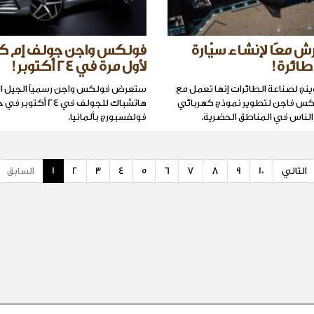
ش معًا لإنشاء سيّارة
طائرة!
لأول مرة في 24 أكتوبر!
نج لصناعة الطائرات إنها تعمل مع
ستعرض فولكس واجن رسمياً الجيل ال
س فاجن لتطوير نموذج كهربائي
هاتشباك للجولف في 24 أ
الناس في المناطق الحضرية.
فولفسبورج بألمانيا.
التالي
10
9
8
7
6
5
4
3
2
1
السابق