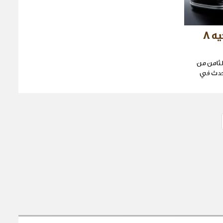
فولكس واجن جولف إم كيه 8
ثامن من
كتوبر في حدث في