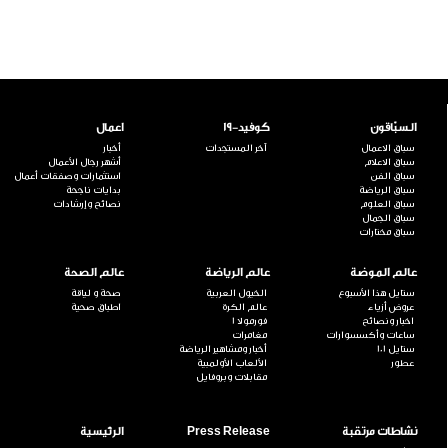
السبّاقون
كوفيد-19
اعمال
سباق الاعمال
آخر المستجدات
أخبار
سباق الاعلام
أشهر رجال الأعمال
سباق الفن
استثمارات وصفقات أعمال
سباق الرياضة
بدايات ناجحة
سباق العلوم
نصائح وإرشادات
سباق الجمال
سباق مختارات
عالم الموضة
عالم الرياضة
عالم الصحة
ستايل هذا الأسبوع
الخيول العربية
صحة و لياقة
عروض أزياء
عالم الكرة
اطباق صحية
اخبار ونصائح
فورمولا 1
ساعات وأكسسوارات
مغامرات
ستايل 101
أخبار ومشاهير الرياضة
عطور
الألعاب الأولمبية
مقابلات وبروفايل
نشاطات مرتقبة
Press Release
الرئيسية