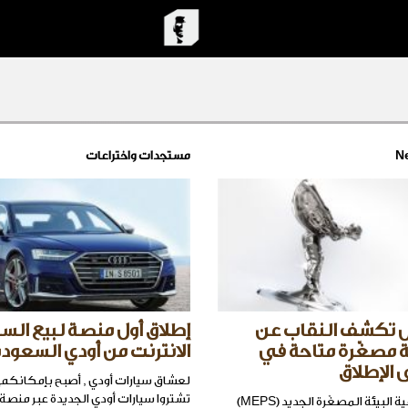
N
مستجدات واختراعات
س تكشف النقاب عن
إطلاق أول منصة لبيع السي
 مصغّرة متاحة في
الانترنت من أودي السعودي
 الإطلاق
لعشاق سيارات أودي , أصبح بإمكانكم ا
تشتروا سيارات أودي الجديدة عبر منصة 
يوفّر نظام تنقية البيئة المصغّرة الجديد (MEPS)