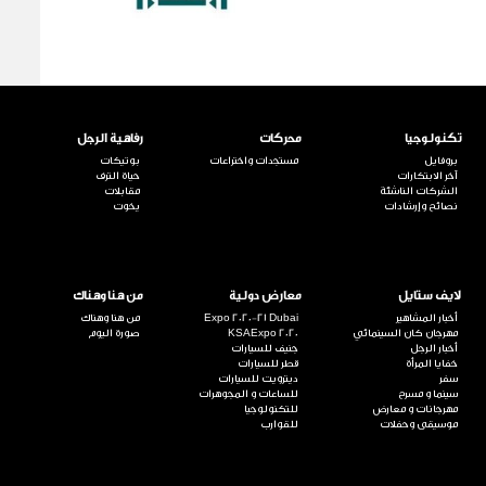
تكنولوجيا
محركات
رفاهية الرجل
بروفايل
مستجدات واختراعات
بوتيكات
آخر الابتكارات
حياة الترف
الشركات الناشئة
مقابلات
نصائح وإرشادات
يخوت
لايف ستايل
معارض دولية
من هنا وهناك
أخبار المشاهير
Expo 2020-21 Dubai
من هنا وهناك
مهرجان كان السينمائي
KSAExpo 2020
صورة اليوم
أخبار الرجل
جنيف للسيارات
خفايا المرأة
قطر للسيارات
سفر
ديترويت للسيارات
سينما و مسرح
للساعات و المجوهرات
مهرجانات و معارض
للتكنولوجيا
موسيقى وحفلات
للقوارب