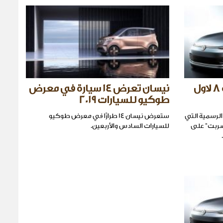
2020 فولكس فاجن جولف 8 لاول
نيسان تعرض 14 سيارة في معرض
طوكيو للسيارات 2019
الرسمية التي
ستعرض نيسان 14 طرازًا في معرض طوكيو
Volkswagen G قد "تسربت" على
للسيارات السادس والأربعين.