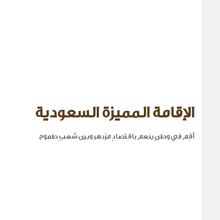
الإقامة المميزة السعودية
أقِم في وطنٍ ينعم باقتصادٍ مزدهر وبين شعبٍ طموح