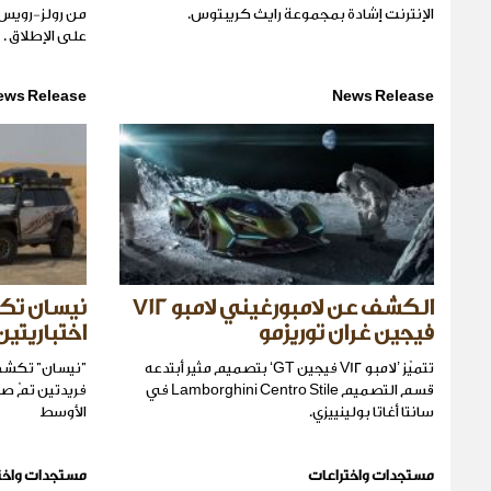
الإنترنت إشادة بمجموعة رايث كريبتوس.
من رولز-رويس 
على الإطلاق .
ews Release
News Release
الكشف عن لامبورغيني لامبو V12
نيسان تك
فيجين غران توريزمو
اختباريتين
تتميّز ’لامبو V12 فيجين GT‘ بتصميم مثير أبتدعه
"نيسان" تكشف 
قسم التصميم Lamborghini Centro Stile في
فريدتين تمّ ص
سانتا أغاتا بولينييزي.
الأوسط
مستجدات واختراعات
مستجدات واخت