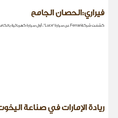
فيراري:الحصان الجامح
كشفت شركةFerrari عن سيارة“Luce”، أول سيارة كهربائية بالكامل في تاريخها.
ريادة الإمارات في صناعة اليخوت