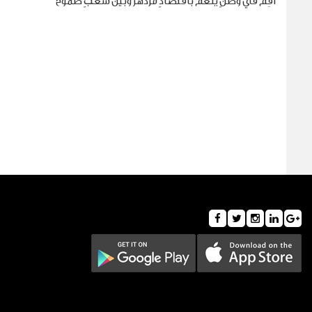
أقِم في وطنٍ ينعم باقتصادٍ مزدهر وبين شعبٍ طموح