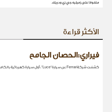
متفوقا على زميليه جي زي ودريك.
الأكثر قراءة
فيراري:الحصان الجامح
كشفت شركةFerrari عن سيارة“Luce”، أول سيارة كهربائية بالكامل في تاريخها.