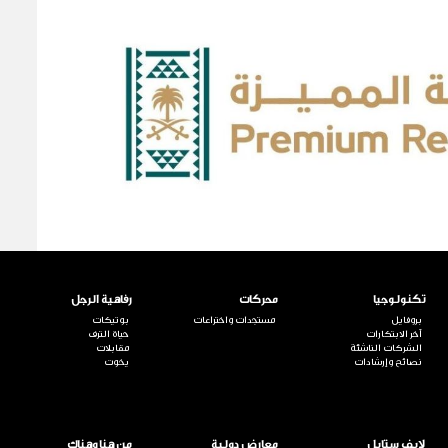
تكنولوجيا
محركات
رفاهية الرجل
بروفايل
مستجدات واختراعات
بوتيكات
آخر الابتكارات
حياة الترف
الشركات الناشئة
مقابلات
نصائح وإرشادات
يخوت
لايف ستايل
معارض دولية
من هنا وهناك